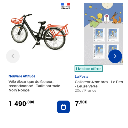
Prix 1 490,00€
Prix 7,50€
Livraison offerte
Nouvelle Attitude
La Poste
Vélo électrique du facteur,
Collector 4 timbres - Le Petit P
reconditionné - Taille normale -
- Lettre Verte
Noir/ Rouge
20g / France
1 490
7
,00€
,50€
Ajouter au panier