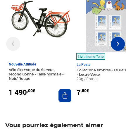
Livraison offerte
Nouvelle Attitude
La Poste
Vélo électrique du facteur,
Collector 4 timbres - Le Petit P
reconditionné - Taille normale -
- Lettre Verte
Noir/ Rouge
20g / France
1 490
7
,00€
,50€
Ajouter au panier
Vous pourriez également aimer