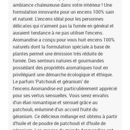
ambiance chaleureuse dans votre intérieur ! Une
géranium. Les encens du monde Aromandise ont été conçus sans
solvant, sans conservateur et sans produit de synthèse.
formulation innovante pour un encens 100% sain
Assemblage d'ingrédients aromatiques choisis pour leurs effets
et naturel. L'encens idéal pour les personnes
bienfaisants, à proportion de plus de 50% du poids du bâtonnet.
délicates qui n'aiment pas la fumée en général et
Tube de 30 bâtonnets de 30 min + Le parfum magique des fêtes de
auraient tendance à ne pas utiliser l'encens.
fin d'année aux accents d'orange et de girofle, sur fond de cannelle
Aromandise a conçu pour vous huit encens 100%
et de résine d'encens. Encens naturel. Tube de 30 bâtonnets de 30
naturels dont la formulation spéciale à base de
min.
plantes permet une émission très réduite de
fumée. Des senteurs natures et gourmandes
possédant des propriétés aromatiques tout en
privilégiant une démarche écologique et éthique.
Le parfum 'Patchouli et géranium' de
l'encens Aromandise est particulièrement apprécié
pour ses vertus sensuelles. Vous serez envahis
d'un élan romantique et sensuel grâce au
patchouli, enluminé d'un accord fruité du
géranium. Ce délicieux mélange est obtenu à partir
d'huile et de poudre de patchouli et d'huile de