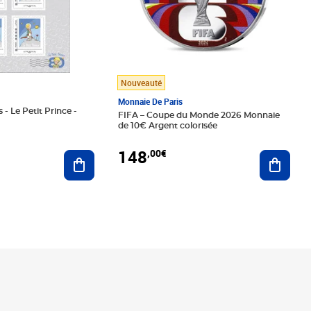
Nouveauté
Monnaie De Paris
 - Le Petit Prince -
FIFA – Coupe du Monde 2026 Monnaie
de 10€ Argent colorisée
148
,00€
Ajouter au panier
Ajoute