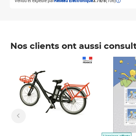
Vendu et expédié par
Réseau Electronique
3.75/5
(106)
Nos clients ont aussi consul
Prix 1 490,00€
Prix 7,50€
Livraison offerte