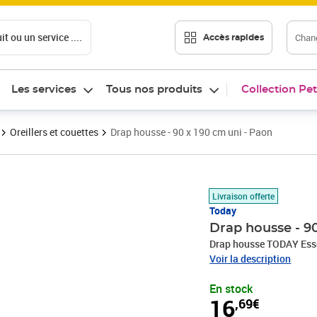
t ou un service ....
Chang
Accès rapides
Les services
Tous nos produits
Collection Pet
Oreillers et couettes
Drap housse - 90 x 190 cm uni - Paon
Prix 16,69€
Livraison offerte
Today
Drap housse - 90
Drap housse TODAY Essen
Voir la description
En stock
16
,69€