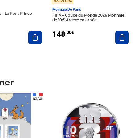
Nouveauté
Monnaie De Paris
 - Le Petit Prince -
FIFA – Coupe du Monde 2026 Monnaie
de 10€ Argent colorisée
148
,00€
Ajouter au panier
Ajoute
mer
Prix 148,00€