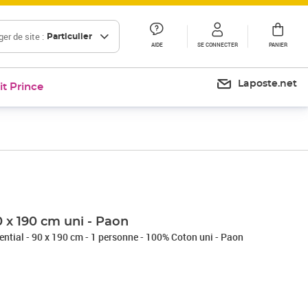
er de site :
Particulier
AIDE
SE CONNECTER
PANIER
Laposte.net
it Prince
Prix barré 37,99 €
Prix 17,24€
 x 190 cm uni - Paon
tial - 90 x 190 cm - 1 personne - 100% Coton uni - Paon