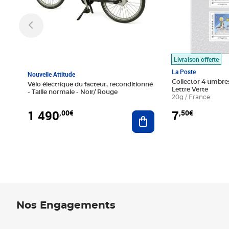
Livraison offerte
La Poste
Nouvelle Attitude
Collector 4 timbres
Vélo électrique du facteur, reconditionné
Lettre Verte
- Taille normale - Noir/ Rouge
20g / France
1 490
7
,00€
,50€
Ajouter au panier
Nos Engagements