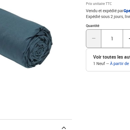
Prix unitaire TTC
Vendu et expédié par
Gp
Expédié sous 2 jours
liv
Quantité : 1
Quantité
Voir toutes les au
1 Neuf
—
À partir de