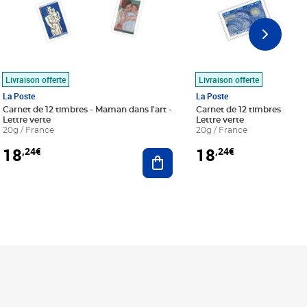
Livraison offerte
Livraison offerte
La Poste
La Poste
Carnet de 12 timbres - Maman dans l'art -
Carnet de 12 timbres - Le bl
Lettre verte
Lettre verte
20g / France
20g / France
18
18
,24€
,24€
r au panier
Ajouter au panier