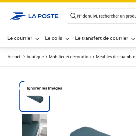
ontenu de la page
N° de suivi, rechercher un produi
Le courrier
Le colis
Le transfert de courrier
Accueil
boutique
Mobilier et décoration
Meubles de chambre
Ignorer les images