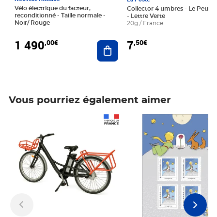
Vélo électrique du facteur,
Collector 4 timbres - Le Petit P
reconditionné - Taille normale -
- Lettre Verte
Noir/ Rouge
20g / France
1 490
7
,00€
,50€
Ajouter au panier
Vous pourriez également aimer
Prix 1 490,00€
Prix 7,50€