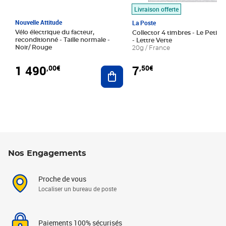
Livraison offerte
Nouvelle Attitude
La Poste
Vélo électrique du facteur,
Collector 4 timbres - Le Petit P
reconditionné - Taille normale -
- Lettre Verte
Noir/ Rouge
20g / France
1 490
7
,00€
,50€
Ajouter au panier
Nos Engagements
Proche de vous
Localiser un bureau de poste
Paiements 100% sécurisés