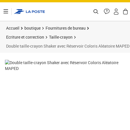
ontenu de la page
Accueil
boutique
Fournitures de bureau
Ecriture et correction
Taille-crayon
Double taille-crayon Shaker avec Réservoir Coloris Aléatoire MAPED
Prix 4,59€
Prix 3
Prix 1
Prix 1
Prix b
Prix 5