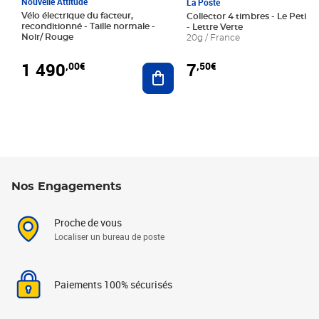
Nouvelle Attitude
La Poste
Vélo électrique du facteur,
Collector 4 timbres - Le Petit P
reconditionné - Taille normale -
- Lettre Verte
Noir/ Rouge
20g / France
1 490
7
,00€
,50€
Ajouter au panier
Nos Engagements
Proche de vous
Localiser un bureau de poste
Paiements 100% sécurisés