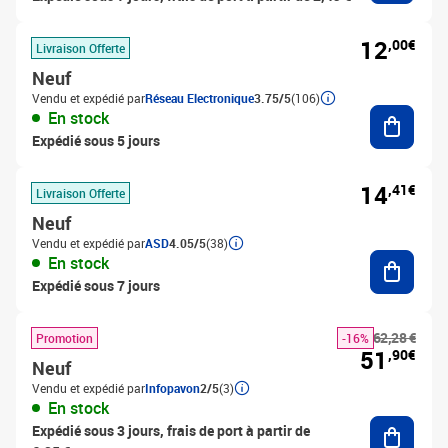
12
,00€
Livraison Offerte
Neuf
Vendu et expédié par
Réseau Electronique
3.75/5
(106)
Ajouter
En stock
Expédié sous 5 jours
14
,41€
Livraison Offerte
Neuf
Vendu et expédié par
ASD
4.05/5
(38)
Ajouter
En stock
Expédié sous 7 jours
62,28 €
Promotion
-16%
51
,90€
Neuf
Vendu et expédié par
Infopavon
2/5
(3)
En stock
Ajouter
Expédié sous 3 jours, frais de port à partir de