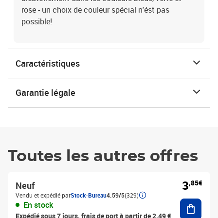
rose - un choix de couleur spécial n'ést pas
possible!
Caractéristiques
Garantie légale
Toutes les autres offres
3
,85€
Neuf
Vendu et expédié par
Stock-Bureau
4.59/5
(329)
Ajouter
En stock
Expédié sous 7 jours, frais de port à partir de 2,49 €