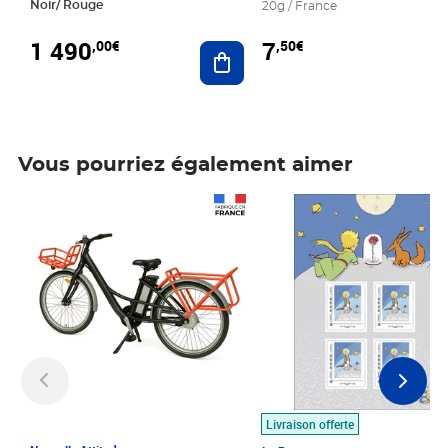
Noir/ Rouge
20g / France
1 490
7
,00€
,50€
Ajouter au panier
Vous pourriez également aimer
Prix 1 490,00€
Prix 7,50€
Livraison offerte