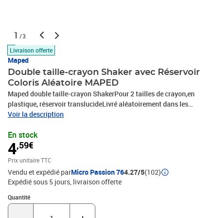
1
/3
Livraison offerte
Maped
Double taille-crayon Shaker avec Réservoir
Coloris Aléatoire MAPED
Maped double taille-crayon ShakerPour 2 tailles de crayon,en
plastique, réservoir translucideLivré aléatoirement dans les
couleurs bleue, verte et rose - un choix de couleur spécial n'ést pas
Voir la description
possible!
En stock
4
,59€
Prix unitaire TTC
Vendu et expédié par
Micro Passion 76
4.27/5
(102)
Expédié sous 5 jours
livraison offerte
Quantité : 1
Quantité