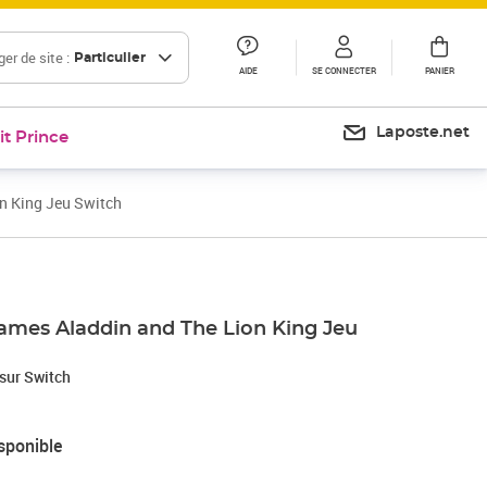
er de site :
Particulier
AIDE
SE CONNECTER
PANIER
Laposte.net
it Prince
n King Jeu Switch
Games Aladdin and The Lion King Jeu
 sur Switch
sponible