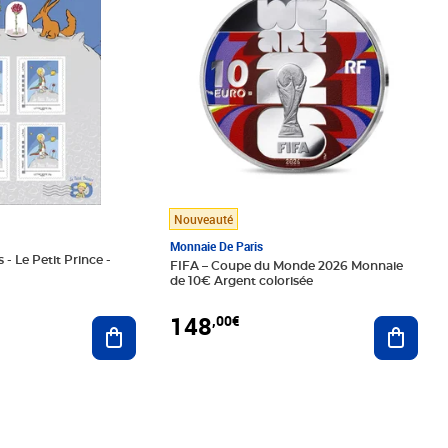
Nouveauté
Monnaie De Paris
 - Le Petit Prince -
FIFA – Coupe du Monde 2026 Monnaie
de 10€ Argent colorisée
148
,00€
Ajouter au panier
Ajoute