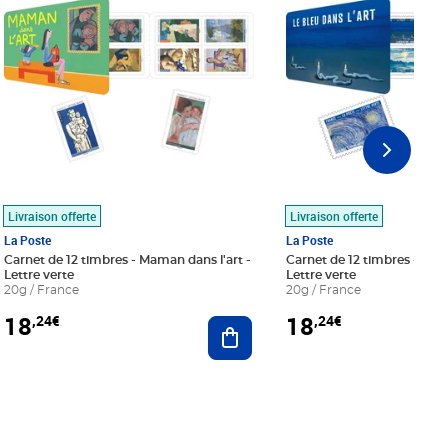
Livraison offerte
Livraison offerte
La Poste
La Poste
Carnet de 12 timbres - Maman dans l'art -
Carnet de 12 timbres - Le bl
Lettre verte
Lettre verte
20g / France
20g / France
18
18
,24€
,24€
r au panier
Ajouter au panier