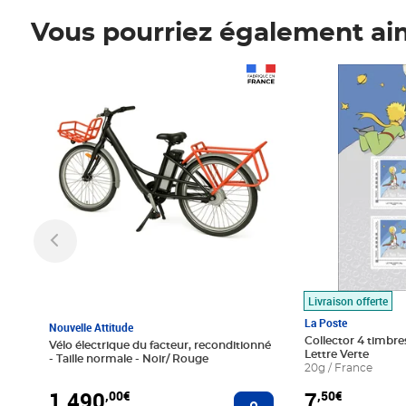
Vous pourriez également ai
Prix 1 490,00€
Prix 7,50€
Livraison offerte
La Poste
Nouvelle Attitude
Collector 4 timbres
Vélo électrique du facteur, reconditionné
Lettre Verte
- Taille normale - Noir/ Rouge
20g / France
1 490
7
,00€
,50€
Ajouter au panier