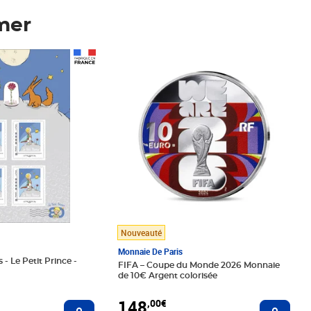
mer
Prix 148,00€
Nouveauté
Monnaie De Paris
 - Le Petit Prince -
FIFA – Coupe du Monde 2026 Monnaie
de 10€ Argent colorisée
148
,00€
Ajouter au panier
Ajoute