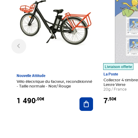
Livraison offerte
La Poste
Nouvelle Attitude
Collector 4 timbres
Vélo électrique du facteur, reconditionné
Lettre Verte
- Taille normale - Noir/ Rouge
20g / France
1 490
7
,00€
,50€
Ajouter au panier