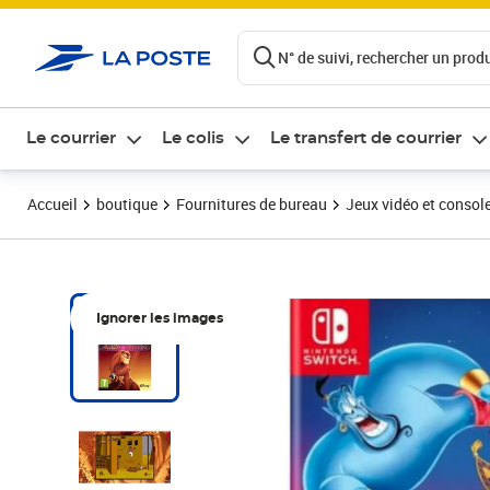
ontenu de la page
N° de suivi, rechercher un produi
Le courrier
Le colis
Le transfert de courrier
Accueil
boutique
Fournitures de bureau
Jeux vidéo et consol
Ignorer les images