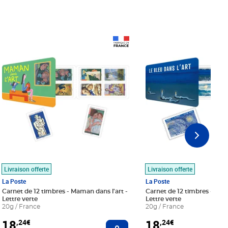
Prix 18,24€
Prix 18,24€
Livraison offerte
Livraison offerte
La Poste
La Poste
Carnet de 12 timbres - Maman dans l'art -
Carnet de 12 timbres - Le bl
Lettre verte
Lettre verte
20g / France
20g / France
18
18
,24€
,24€
r au panier
Ajouter au panier