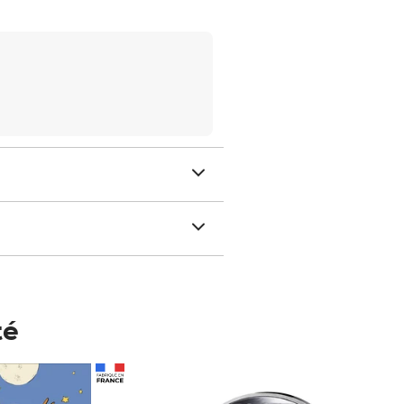
té
Prix 148,00€