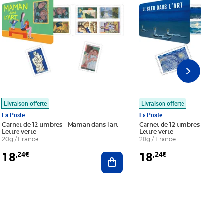
Livraison offerte
Livraison offerte
La Poste
La Poste
Carnet de 12 timbres - Maman dans l'art -
Carnet de 12 timbres - Le bl
Lettre verte
Lettre verte
20g / France
20g / France
18
18
,24€
,24€
r au panier
Ajouter au panier