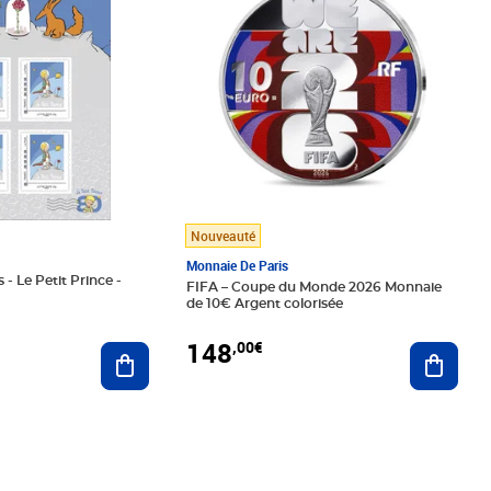
Nouveauté
Monnaie De Paris
 - Le Petit Prince -
FIFA – Coupe du Monde 2026 Monnaie
de 10€ Argent colorisée
148
,00€
Ajouter au panier
Ajoute