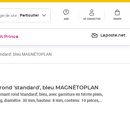
er de site :
Particulier
AIDE
SE CONNECTER
PANIER
Laposte.net
it Prince
standard', bleu MAGNÉTOPLAN
Prix 11,23€
Prix 12,45€
 rond 'standard', bleu MAGNÉTOPLAN
ant rond 'standard', bleu, avec garniture en ferrite plein,
 kg, diamètre: 30 mm, hauteur: 8 mm, contenu: 10 pièces,