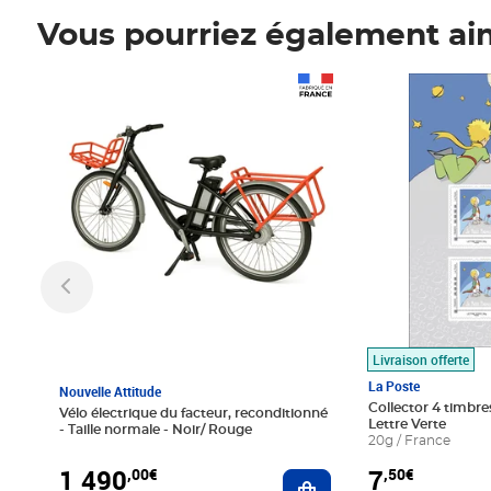
Vous pourriez également ai
Prix 1 490,00€
Prix 7,50€
Livraison offerte
La Poste
Nouvelle Attitude
Collector 4 timbres
Vélo électrique du facteur, reconditionné
Lettre Verte
- Taille normale - Noir/ Rouge
20g / France
1 490
7
,00€
,50€
Ajouter au panier