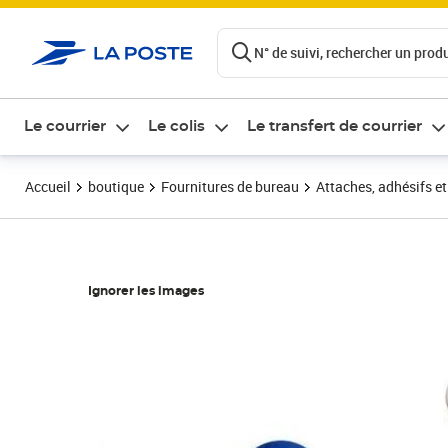
ontenu de la page
N° de suivi, rechercher un produi
Le courrier
Le colis
Le transfert de courrier
Accueil
boutique
Fournitures de bureau
Attaches, adhésifs e
Ignorer les images