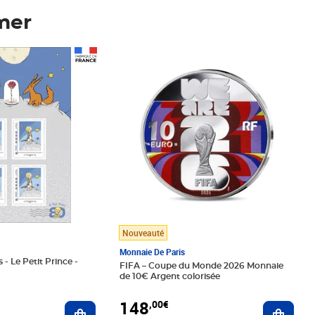
mer
Prix 148,00€
Nouveauté
Monnaie De Paris
 - Le Petit Prince -
FIFA – Coupe du Monde 2026 Monnaie
de 10€ Argent colorisée
148
,00€
Ajouter au panier
Ajoute