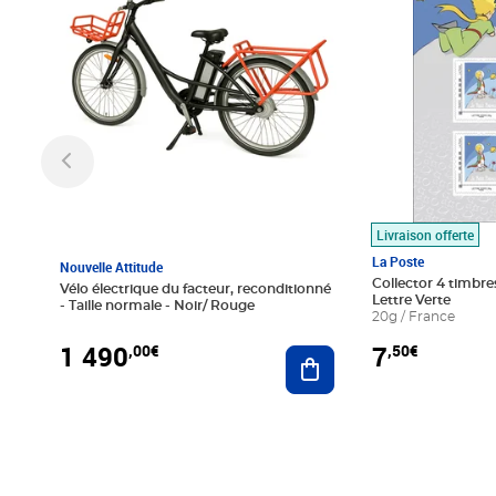
Livraison offerte
La Poste
Nouvelle Attitude
Collector 4 timbres
Vélo électrique du facteur, reconditionné
Lettre Verte
- Taille normale - Noir/ Rouge
20g / France
1 490
7
,00€
,50€
Ajouter au panier