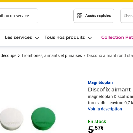
t ou un service ....
Chang
Accès rapides
Les services
Tous nos produits
Collection Pet
t découpe
Trombones, aimants et punaises
Discofix aimant rond '
Prix 5,57€
Magnétoplan
Discofix aimant
magnetoplan Discofix aim
force adh. : environ 0,7
-1664203
Voir la description
En stock
5
,57€