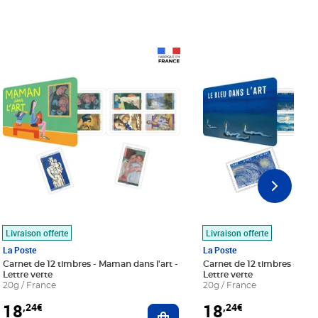
Prix 18,24€
Prix 18,24€
Livraison offerte
Livraison offerte
La Poste
La Poste
Carnet de 12 timbres - Maman dans l'art -
Carnet de 12 timbres - Le bl
Lettre verte
Lettre verte
20g / France
20g / France
18
18
,24€
,24€
r au panier
Ajouter au panier