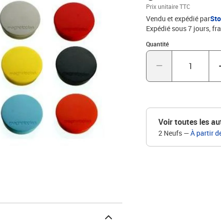
Prix unitaire TTC
Vendu et expédié par
St
Expédié sous 7 jours, fra
Quantité : 1
Quantité
Voir toutes les au
2 Neufs
—
À partir d