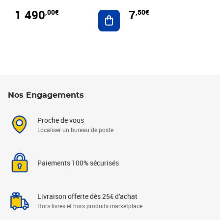
1 490
7
,00€
,50€
Ajouter au panier
Nos Engagements
Proche de vous
Localiser un bureau de poste
Paiements 100% sécurisés
Livraison offerte dès 25€ d'achat
Hors livres et hors produits marketplace