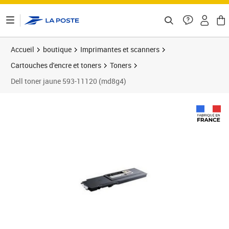
ontenu de la page
Accueil
boutique
Imprimantes et scanners
Cartouches d'encre et toners
Toners
Dell toner jaune 593-11120 (md8g4)
Prix barré 290,99 €
Prix 122,99€