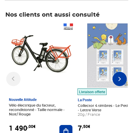
Nos clients ont aussi consulté
Prix 1 490,00€
Prix 7,50€
Livraison offerte
Nouvelle Attitude
La Poste
Vélo électrique du facteur,
Collector 4 timbres - Le Petit P
reconditionné - Taille normale -
- Lettre Verte
Noir/ Rouge
20g / France
1 490
7
,00€
,50€
Ajouter au panier