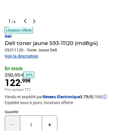
1
/4
Livraison offerte
Dell
Dell toner jaune 593-11120 (md8g4)
59311120 - Toner Jaune Dell
Voir la description
En stock
290,99 €
-57%
122
,99€
Prix unitaire TTC
Vendu et expédié par
Réseau Electronique
3.75/5
(106)
Expédié sous 6 jours
livraison offerte
Quantité : 1
Quantité