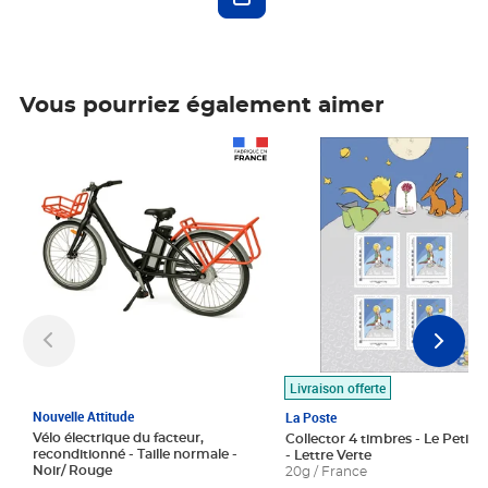
Vous pourriez également aimer
Prix 1 490,00€
Prix 7,50€
Livraison offerte
Nouvelle Attitude
La Poste
Vélo électrique du facteur,
Collector 4 timbres - Le Petit P
reconditionné - Taille normale -
- Lettre Verte
Noir/ Rouge
20g / France