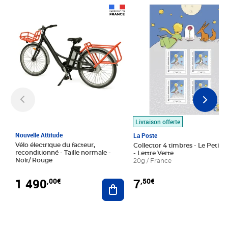
Prix 1 490,00€
Prix 7,50€
Livraison offerte
Nouvelle Attitude
La Poste
Vélo électrique du facteur,
Collector 4 timbres - Le Petit P
reconditionné - Taille normale -
- Lettre Verte
Noir/ Rouge
20g / France
1 490
7
,00€
,50€
Ajouter au panier