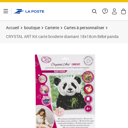
ontenu de la page
Accueil
boutique
Carterie
Cartes à personnaliser
CRYSTAL ART Kit carte broderie diamant 18x18cm Bébé panda
Prix 14,88€