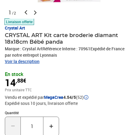
1
/2
Livraison offerte
Crystal Art
CRYSTAL ART Kit carte broderie diamant
18x18cm Bébé panda
Marque : Crystal ArtRéférence Interne : 70961Expédié de France
par notre entrepot Lyonnais
Voir la description
En stock
14
,88€
Prix unitaire TTC
Vendu et expédié par
MegaCrea
4.54/5
(52)
Expédié sous 10 jours
livraison offerte
Quantité : 1
Quantité