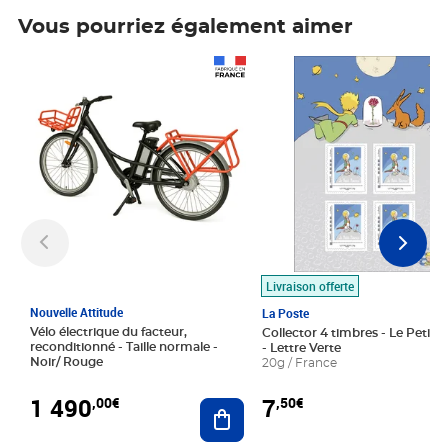
Vous pourriez également aimer
Prix 1 490,00€
Prix 7,50€
Livraison offerte
Nouvelle Attitude
La Poste
Vélo électrique du facteur,
Collector 4 timbres - Le Petit P
reconditionné - Taille normale -
- Lettre Verte
Noir/ Rouge
20g / France
1 490
7
,00€
,50€
Ajouter au panier