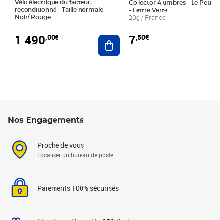
Vélo électrique du facteur,
Collector 4 timbres - Le Petit P
reconditionné - Taille normale -
- Lettre Verte
Noir/ Rouge
20g / France
1 490
7
,00€
,50€
Ajouter au panier
Nos Engagements
Proche de vous
Localiser un bureau de poste
Paiements 100% sécurisés