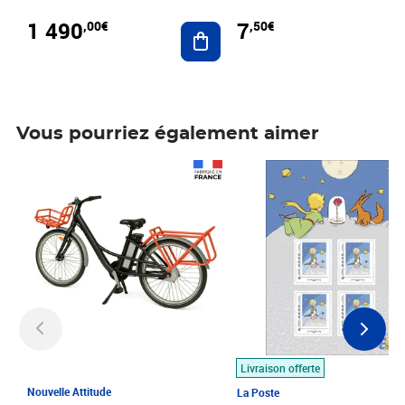
1 490
7
,00€
,50€
Ajouter au panier
Vous pourriez également aimer
Prix 1 490,00€
Prix 7,50€
Livraison offerte
Nouvelle Attitude
La Poste