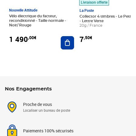
Livraison offerte
Nouvelle Attitude
La Poste
Vélo électrique du facteur,
Collector 4 timbres - Le Petit P
reconditionné - Taille normale -
- Lettre Verte
Noir/ Rouge
20g / France
1 490
7
,00€
,50€
Ajouter au panier
Nos Engagements
Proche de vous
Localiser un bureau de poste
Paiements 100% sécurisés