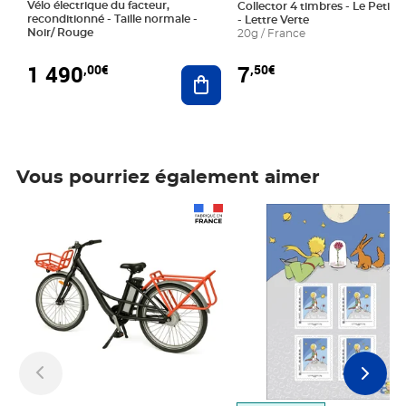
Vélo électrique du facteur,
Collector 4 timbres - Le Petit P
reconditionné - Taille normale -
- Lettre Verte
Noir/ Rouge
20g / France
1 490
7
,00€
,50€
Ajouter au panier
Vous pourriez également aimer
Prix 1 490,00€
Prix 7,50€