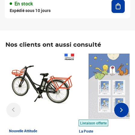
Ajouter
En stock
Expédié sous 10 jours
Nos clients ont aussi consulté
Prix 1 490,00€
Prix 7,50€
Livraison offerte
Nouvelle Attitude
La Poste