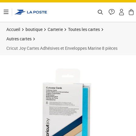
ontenu de la page
Accueil
boutique
Carterie
Toutes les cartes
Autres cartes
Cricut Joy Cartes Adhésives et Enveloppes Marine 8 pièces
Prix 20,00€
Prix 2
Prix 2