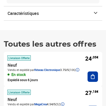
Caractéristiques
Toutes les autres offres
24
,05€
Livraison Offerte
Neuf
Vendu et expédié par
Réseau Electronique
3.75/5
(106)
Ajouter
En stock
Expédié sous 6 jours
27
,18€
Livraison Offerte
Neuf
Vendu et expédié par
MegaCrea
4.54/5
(52)