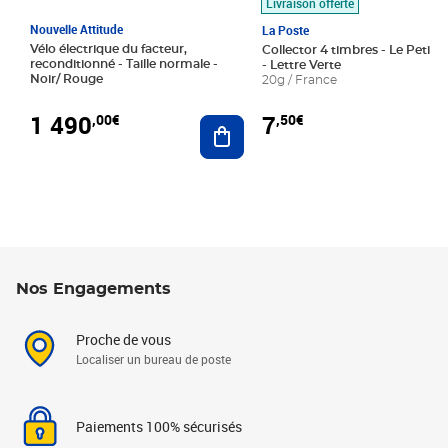
Livraison offerte
Nouvelle Attitude
La Poste
Vélo électrique du facteur,
Collector 4 timbres - Le Petit P
reconditionné - Taille normale -
- Lettre Verte
Noir/ Rouge
20g / France
1 490
7
,00€
,50€
Ajouter au panier
Nos Engagements
Proche de vous
Localiser un bureau de poste
Paiements 100% sécurisés