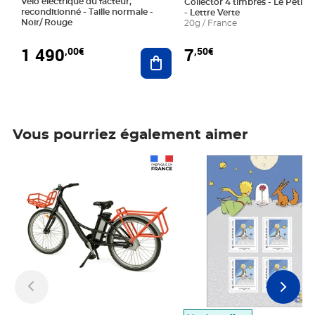
Vélo électrique du facteur,
Collector 4 timbres - Le Petit P
reconditionné - Taille normale -
- Lettre Verte
Noir/ Rouge
20g / France
1 490
7
,00€
,50€
Ajouter au panier
Vous pourriez également aimer
Prix 1 490,00€
Prix 7,50€