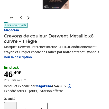
1
/2
Livraison offerte
Megacrea
Crayons de couleur Derwent Metallic x6
cuivre + 1 règle
Marque : DerwentRéférence Interne : 43164Conditionnement : 1
crayon et 1 règleExpédié de France par notre entrepot Lyonnais
Voir la description
En stock
46
,49€
Prix unitaire TTC
Vendu et expédié par
MegaCrea
4.54/5
(52)
Expédié sous 10 jours
livraison offerte
Quantité : 1
Quantité