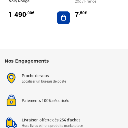
Noir/ Rouge
20g / France
1 490
7
,00€
,50€
Ajouter au panier
Nos Engagements
Proche de vous
Localiser un bureau de poste
Paiements 100% sécurisés
Livraison offerte dès 25€ d'achat
Hors livres et hors produits marketplace