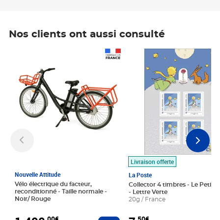
Nos clients ont aussi consulté
Prix 1 490,00€
Prix 7,50€
Livraison offerte
Nouvelle Attitude
La Poste
Vélo électrique du facteur,
Collector 4 timbres - Le Petit P
reconditionné - Taille normale -
- Lettre Verte
Noir/ Rouge
20g / France
,00€
,50€
Ajouter au panier