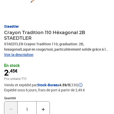
Staedtler
Crayon Tradition 110 Héxagonal 2B
STAEDTLER
STAEDTLER Crayon Tradition 110, graduation: 2B,
hexagonalLaqué en rouge/noir, particulièrement solide grâce à la
mineEncollée résistante au bris
Voir la description
En stock
2
,45€
Prix unitaire TTC
Vendu et expédié par
Stock-Bureau
4.59/5
(330)
Expédié sous 6 jours, frais de port à partir de 2,49 €
Quantité : 1
Quantité