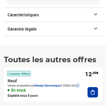
Caractéristiques
Garantie légale
Toutes les autres offres
12
,00€
Livraison Offerte
Neuf
Vendu et expédié par
Réseau Electronique
3.75/5
(106)
Ajouter
En stock
Expédié sous 5 jours