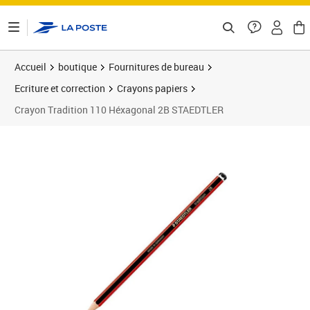
ontenu de la page
Accueil
boutique
Fournitures de bureau
Ecriture et correction
Crayons papiers
Crayon Tradition 110 Héxagonal 2B STAEDTLER
Prix 2,45€
Prix 1