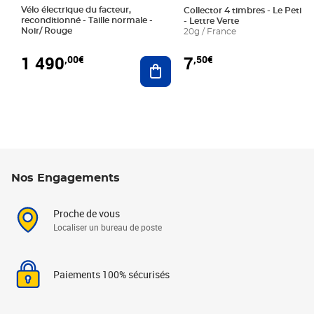
Vélo électrique du facteur,
Collector 4 timbres - Le Petit P
reconditionné - Taille normale -
- Lettre Verte
Noir/ Rouge
20g / France
1 490
7
,00€
,50€
Ajouter au panier
Nos Engagements
Proche de vous
Localiser un bureau de poste
Paiements 100% sécurisés