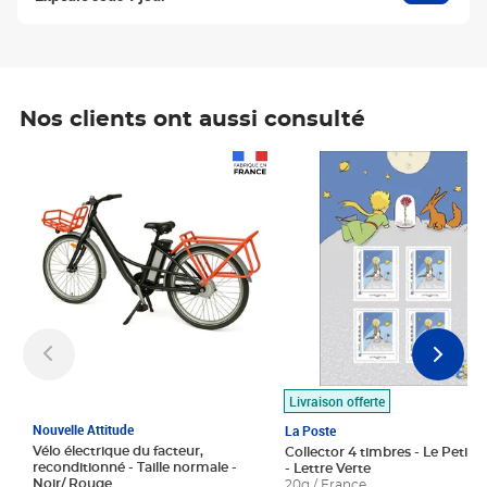
Nos clients ont aussi consulté
Prix 1 490,00€
Prix 7,50€
Livraison offerte
Nouvelle Attitude
La Poste
Vélo électrique du facteur,
Collector 4 timbres - Le Petit P
reconditionné - Taille normale -
- Lettre Verte
Noir/ Rouge
20g / France