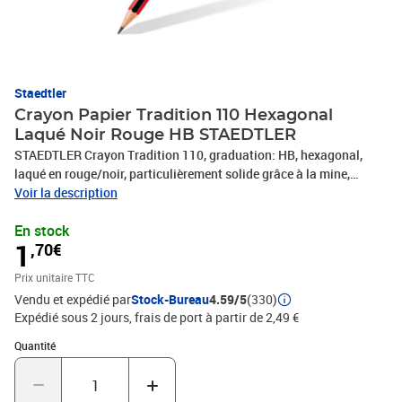
Staedtler
Crayon Papier Tradition 110 Hexagonal
Laqué Noir Rouge HB STAEDTLER
STAEDTLER Crayon Tradition 110, graduation: HB, hexagonal,
laqué en rouge/noir, particulièrement solide grâce à la mine,
encollée résistante au bris, (1102HB)
Voir la description
En stock
1
,70€
Prix unitaire TTC
Vendu et expédié par
Stock-Bureau
4.59/5
(330)
Expédié sous 2 jours, frais de port à partir de 2,49 €
Quantité : 1
Quantité