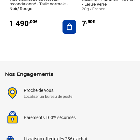
reconditionné - Taille normale -
- Lettre Verte
Noir/ Rouge
20g / France
1 490
7
,00€
,50€
Ajouter au panier
Nos Engagements
Proche de vous
Localiser un bureau de poste
Paiements 100% sécurisés
Livraison offerte dès 25€ d'achat