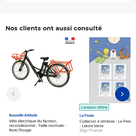
Nos clients ont aussi consulté
Prix 1 490,00€
Prix 7,50€
Livraison offerte
Nouvelle Attitude
La Poste
Vélo électrique du facteur,
Collector 4 timbres - Le Petit P
reconditionné - Taille normale -
- Lettre Verte
Noir/ Rouge
20g / France