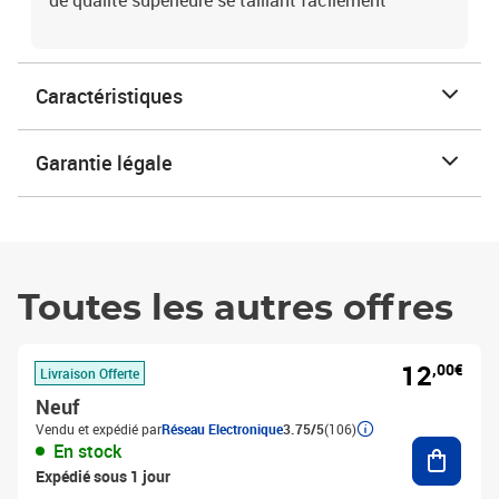
de qualité supérieure se taillant facilement
Caractéristiques
Garantie légale
Toutes les autres offres
12
,00€
Livraison Offerte
Neuf
Vendu et expédié par
Réseau Electronique
3.75/5
(106)
Ajouter
En stock
Expédié sous 1 jour