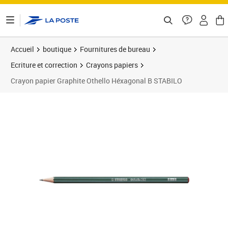
ontenu de la page
Accueil
boutique
Fournitures de bureau
Ecriture et correction
Crayons papiers
Crayon papier Graphite Othello Héxagonal B STABILO
Prix 1,06€
Prix 1