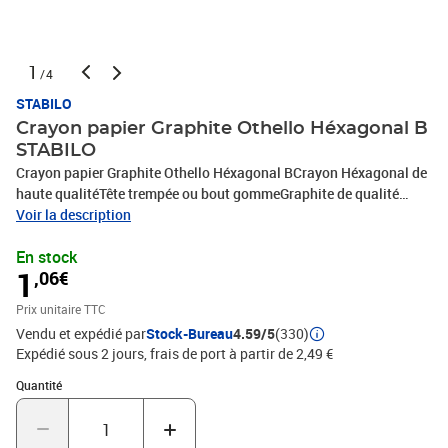
1
/4
STABILO
Crayon papier Graphite Othello Héxagonal B
STABILO
Crayon papier Graphite Othello Héxagonal BCrayon Héxagonal de
haute qualitéTête trempée ou bout gommeGraphite de qualité
Super fineBois de qualité supérieure se taillant facilement
Voir la description
En stock
1
,06€
Prix unitaire TTC
Vendu et expédié par
Stock-Bureau
4.59/5
(330)
Expédié sous 2 jours, frais de port à partir de 2,49 €
Quantité : 1
Quantité