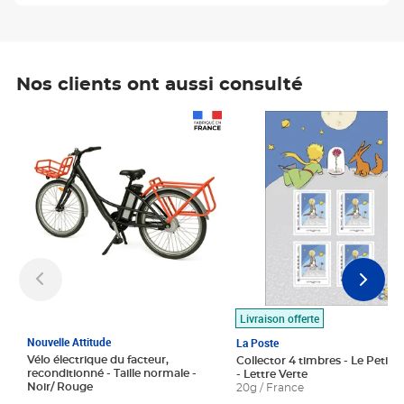
Nos clients ont aussi consulté
Prix 1 490,00€
Prix 7,50€
Livraison offerte
Nouvelle Attitude
La Poste
Vélo électrique du facteur,
Collector 4 timbres - Le Petit P
reconditionné - Taille normale -
- Lettre Verte
Noir/ Rouge
20g / France