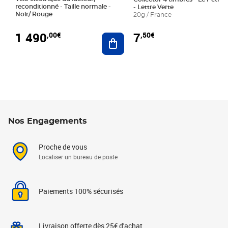
reconditionné - Taille normale -
- Lettre Verte
Noir/ Rouge
20g / France
1 490
7
,00€
,50€
Ajouter au panier
Nos Engagements
Proche de vous
Localiser un bureau de poste
Paiements 100% sécurisés
Livraison offerte dès 25€ d'achat