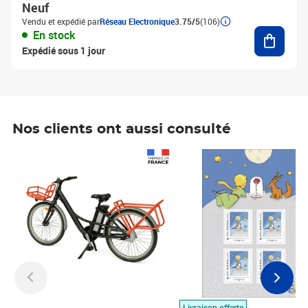
Neuf
Vendu et expédié par
Réseau Electronique
3.75/5
(106)
Ajouter
En stock
Expédié sous 1 jour
Nos clients ont aussi consulté
Prix 1 490,00€
Prix 7,50€
Livraison offerte