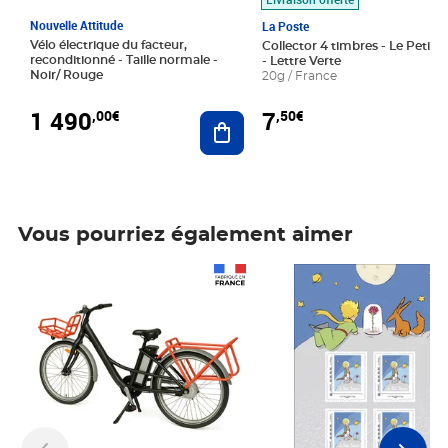
Nouvelle Attitude
La Poste
Vélo électrique du facteur,
Collector 4 timbres - Le Petit P
reconditionné - Taille normale -
- Lettre Verte
Noir/ Rouge
20g / France
1 490
7
,00€
,50€
Ajouter au panier
Vous pourriez également aimer
Prix 1 490,00€
Prix 7,50€