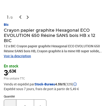
1
/3
Bic
Crayon papier graphite Hexagonal ECO
EVOLUTION 650 Résine SANS bois HB x 12
BIC
12 x BIC Crayon papier graphite Hexagonal ECO EVOLUTION 650
Résine SANS bois HB, Crayon graphite à la mine HB super solide,
Corps hexagonal long, Crayon sans bois Résine de synthèse,
Voir la description
Haute résistance, Fabriqué à partir de 57% de matière recyclée*,
En stock
HB , Norme NF, Produit ECOlutions, PHOTO NON
3
,63€
CONTRACTUELLE
Prix unitaire TTC
Vendu et expédié par
Stock-Bureau
4.59/5
(329)
Expédié sous 7 jours, frais de port à partir de 5,49 €
Quantité : 1
Quantité