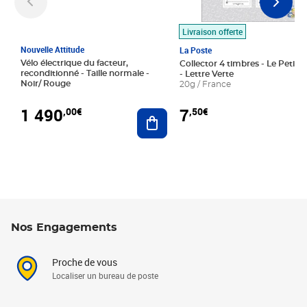
Livraison offerte
Nouvelle Attitude
La Poste
Vélo électrique du facteur,
Collector 4 timbres - Le Petit P
reconditionné - Taille normale -
- Lettre Verte
Noir/ Rouge
20g / France
1 490
7
,00€
,50€
Ajouter au panier
Nos Engagements
Proche de vous
Localiser un bureau de poste