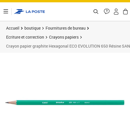
ontenu de la page
Accueil
boutique
Fournitures de bureau
Ecriture et correction
Crayons papiers
Crayon papier graphite Hexagonal ECO EVOLUTION 650 Résine SANS
Prix 3,63€
Prix 1