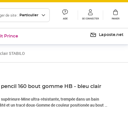
er de site :
Particulier
AIDE
SE CONNECTER
PANIER
Laposte.net
it Prince
 clair STABILO
Prix 12,00€
 pencil 160 bout gomme HB - bleu clair
 supérieure-Mine ultra-résistante, trempée dans un bain
idité et un tracé doux-Gomme de couleur positionée au bout du
à rayures blanches : la signature STABILO-STABILO pencil
te qui reprend la célèbre signature STABILO : un corps
res blanches. Sa mine graphite, trempée dans un bain d'huile,