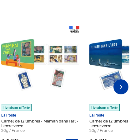
Prix 18,24€
Prix 18,24€
Livraison offerte
Livraison offerte
La Poste
La Poste
Carnet de 12 timbres - Maman dans l'art -
Carnet de 12 timbres - Le bl
Lettre verte
Lettre verte
20g / France
20g / France