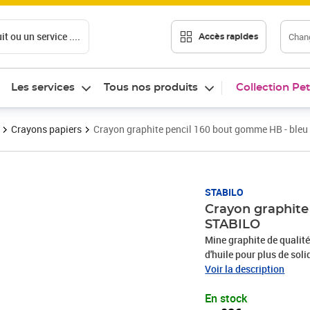
t ou un service ....
Chang
Accès rapides
Les services
Tous nos produits
Collection Pet
Crayons papiers
Crayon graphite pencil 160 bout gomme HB - bleu
Prix 1,08€
STABILO
Crayon graphite
STABILO
Mine graphite de qualité
d'huile pour plus de sol
crayon-Corps hexagonal 
Voir la description
160 est un crayon graphi
En stock
hexagonal avec des rayu