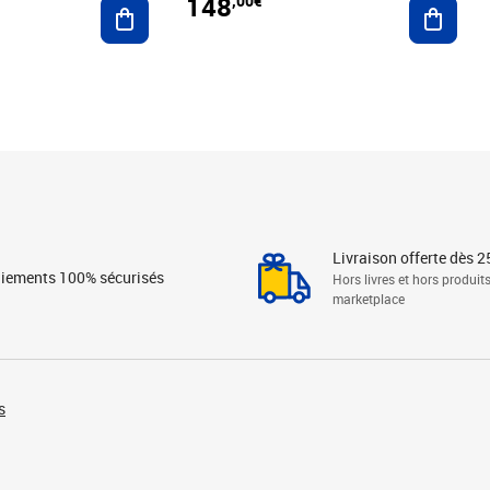
148
,00€
Ajouter au panier
Ajoute
Livraison offerte dès 2
iements 100% sécurisés
Hors livres et hors produit
marketplace
s