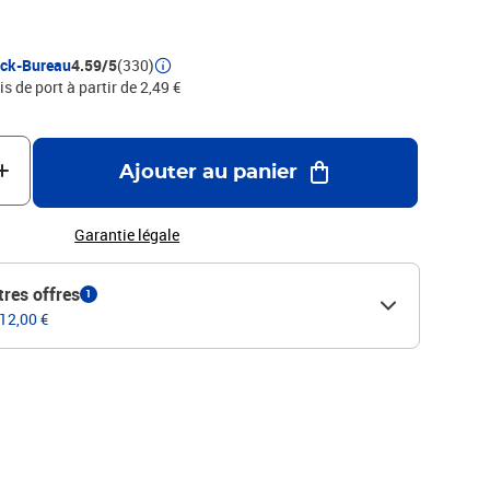
eur du tracé. Une gomme de couleur est positionnée au bout du
te existe en version HB pour écrire et 2B pour dessiner.
s
ock-Bureau
4.59/5
(330)
is de port à partir de 2,49 €
Ajouter au panier
Garantie légale
tres offres
1
 12,00 €