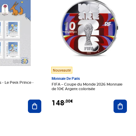
Nouveauté
Monnaie De Paris
 - Le Petit Prince -
FIFA – Coupe du Monde 2026 Monnaie
de 10€ Argent colorisée
148
,00€
Ajouter au panier
Ajoute