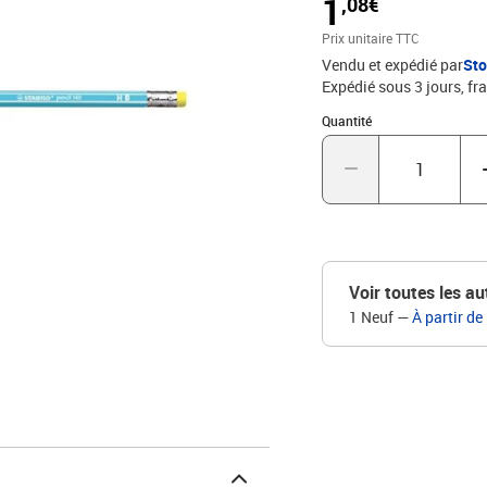
1
,08€
assure solidité et douc
crayon. Ce crayon graphi
Prix unitaire TTC
Disponible en 5 couleur
Vendu et expédié par
St
Expédié sous 3 jours, fra
Quantité : 1
Quantité
Voir toutes les au
1 Neuf
—
À partir de