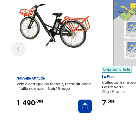
Livraison offerte
La Poste
Nouvelle Attitude
Collector 4 timbres
Vélo électrique du facteur, reconditionné
Lettre Verte
- Taille normale - Noir/ Rouge
20g / France
1 490
7
,00€
,50€
Ajouter au panier