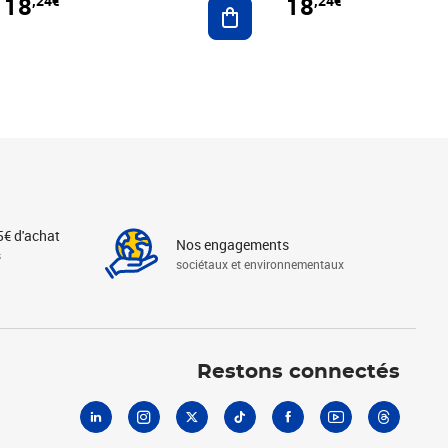
18
18
,24€
,24€
r au panier
Ajouter au panier
5€ d'achat
Nos engagements
s
sociétaux et environnementaux
Linkedin
Instagram
X
Tiktok
Facebook
Youtube
Threads
Restons connectés