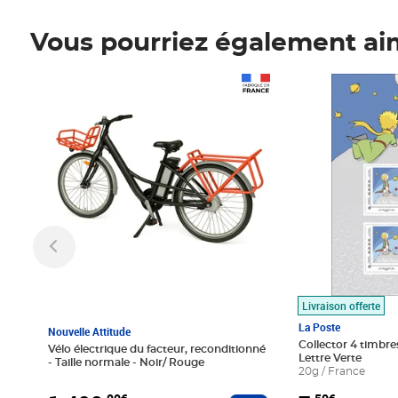
Vous pourriez également ai
Prix 1 490,00€
Prix 7,50€
Livraison offerte
La Poste
Nouvelle Attitude
Collector 4 timbres
Vélo électrique du facteur, reconditionné
Lettre Verte
- Taille normale - Noir/ Rouge
20g / France