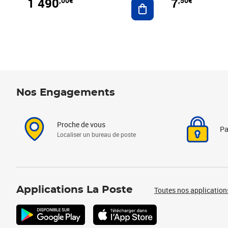
1 490
7
,00€
,50€
Ajouter au panier
Nos Engagements
Proche de vous
Pa
Localiser un bureau de poste
Applications La Poste
Toutes nos application