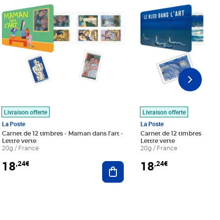
Livraison offerte
Livraison offerte
La Poste
La Poste
Carnet de 12 timbres - Maman dans l'art -
Carnet de 12 timbres - Le bl
Lettre verte
Lettre verte
20g / France
20g / France
18
18
,24€
,24€
r au panier
Ajouter au panier