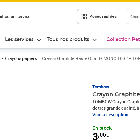
t ou un service ....
Chang
Accès rapides
Les services
Tous nos produits
Collection Pet
Crayons papiers
Crayon Graphite Haute Qualité MONO 100 7H 
Prix 3,06€
Tombow
Crayon Graphit
TOMBOW Crayon Graphit
de très grande qualité, à
raison de son graphite fo
Voir la description
Recouvert de vernis noir
En stock
dur): à des fins particul
3
,06€
dessins techniques dessi