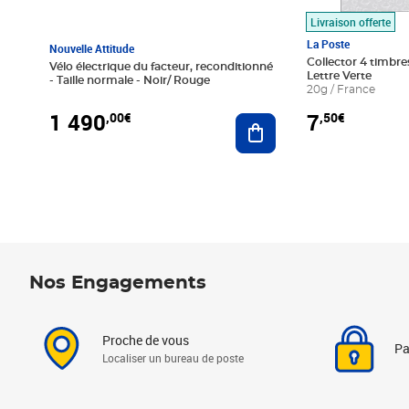
Livraison offerte
La Poste
Nouvelle Attitude
Collector 4 timbres
Vélo électrique du facteur, reconditionné
Lettre Verte
- Taille normale - Noir/ Rouge
20g / France
1 490
7
,00€
,50€
Ajouter au panier
Nos Engagements
Proche de vous
Pa
Localiser un bureau de poste