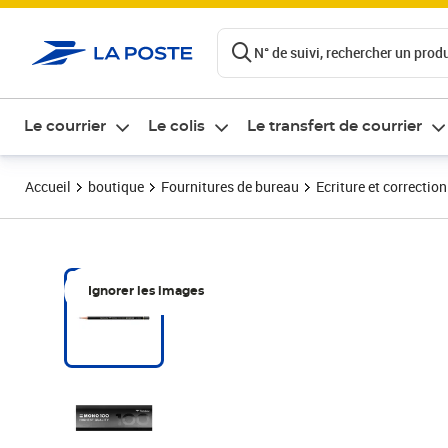
ontenu de la page
N° de suivi, rechercher un produi
Le courrier
Le colis
Le transfert de courrier
Accueil
boutique
Fournitures de bureau
Ecriture et correction
Ignorer les images