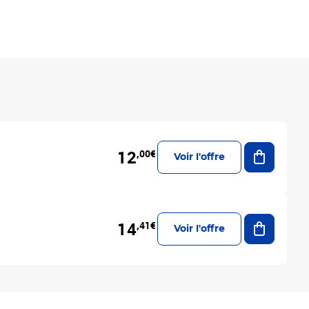
Ajouter a
12
,00€
Voir l'offre
Ajouter a
14
,41€
Voir l'offre