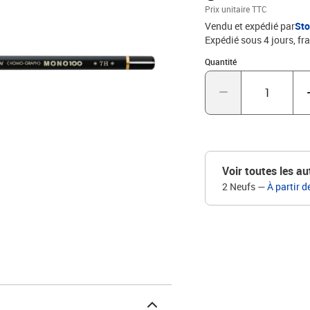
technique, HB - H (moyen)
Prix unitaire TTC
libre et écriture, 4B - 6B
Vendu et expédié par
St
Expédié sous 4 jours, fra
Quantité : 1
Quantité
Voir toutes les au
2 Neufs
—
À partir d