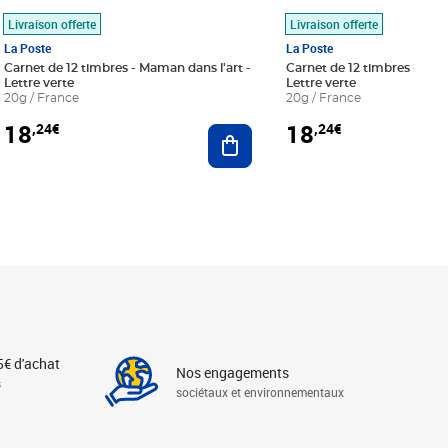
Livraison offerte
Livraison offerte
La Poste
La Poste
Carnet de 12 timbres - Maman dans l'art -
Carnet de 12 timbres - Le bl
Lettre verte
Lettre verte
20g / France
20g / France
18
18
,24€
,24€
r au panier
Ajouter au panier
5€ d'achat
Nos engagements
s
sociétaux et environnementaux