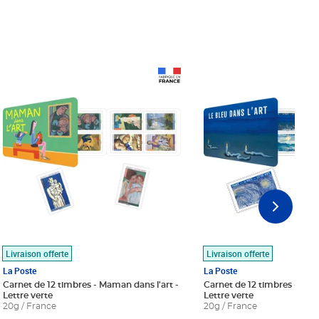
Prix 18,24€
Prix 18,24€
Livraison offerte
Livraison offerte
La Poste
La Poste
Carnet de 12 timbres - Maman dans l'art -
Carnet de 12 timbres - Le bl
Lettre verte
Lettre verte
20g / France
20g / France