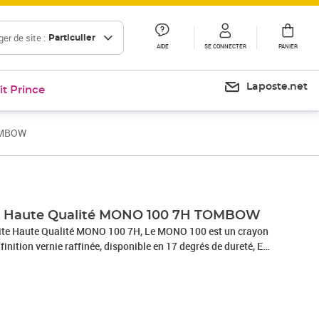
er de site :
Particulier
AIDE
SE CONNECTER
PANIER
Laposte.net
it Prince
TOMBOW
Prix 12,00€
Prix 14,41€
e Haute Qualité MONO 100 7H TOMBOW
e Haute Qualité MONO 100 7H, Le MONO 100 est un crayon
 finition vernie raffinée, disponible en 17 degrés de dureté, En
ncé à haute densité, il offre un contraste des plus intenses,
, Disponible en 17 degrés de dureté: , 9H - 6H (extrêmement
ières, comme le travail Litho, 5H - 3H (très dur): pour des
ns de détails, 2H-H (dur): pour le dessin géométrique et