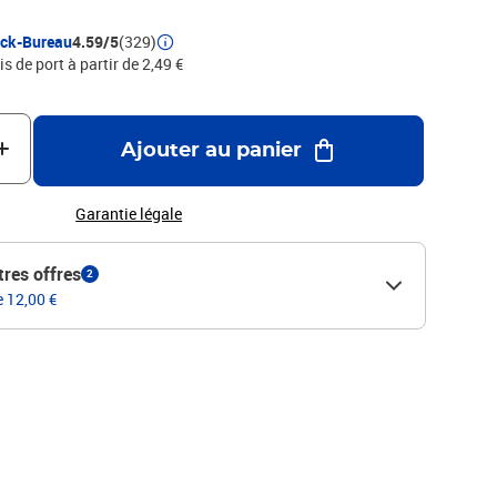
: pour l'écriture et le dessin linéaire, B - 3B (doux): dessin
 (très doux): utilisation dans les arts.
ock-Bureau
4.59/5
(329)
is de port à partir de 2,49 €
Ajouter au panier
Garantie légale
tres offres
2
e 12,00 €