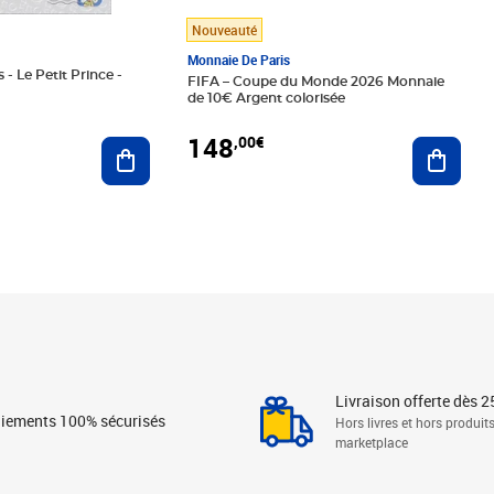
Nouveauté
Monnaie De Paris
 - Le Petit Prince -
FIFA – Coupe du Monde 2026 Monnaie
de 10€ Argent colorisée
148
,00€
Ajouter au panier
Ajoute
Livraison offerte dès 2
iements 100% sécurisés
Hors livres et hors produit
marketplace