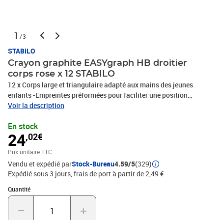
1
/3
STABILO
Crayon graphite EASYgraph HB droitier
corps rose x 12 STABILO
12 x Corps large et triangulaire adapté aux mains des jeunes
enfants -Empreintes préformées pour faciliter une position
correcte des doigts -Mine large ( 3,15 mm) et robuste. Existe en
Voir la description
version B et HB -Emplacement prévu pour une étiquette prénom -
En stock
Bois certifié PEFC. Gestion eco-reponsable de la forêt Disponible
24
,02€
en version gaucher et droitier, EASYgraph est un crayon graphite
ergonomique idéal pour les enfants. Grâce à son corps triangulaire
Prix unitaire TTC
et ses zones grip sur-mesure, la position des doigts devient
Vendu et expédié par
Stock-Bureau
4.59/5
(329)
intuitive. Fabriqué avec du bois certifié PEFC, STABILO EASYgraph
Expédié sous 3 jours, frais de port à partir de 2,49 €
contribue à la gestion eco-reponsable des forêts. Référence :
EASYStart, c'est la gamme innovante dédiée à l'apprentissage de
Quantité : 1
Quantité
l'écriture par STABILO, PHOTOS NON CONTRACTUELLES