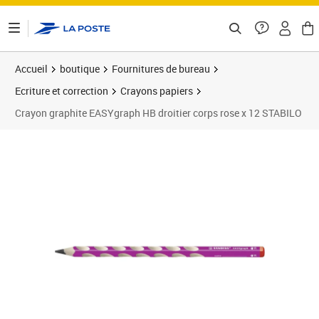
ontenu de la page
Accueil
boutique
Fournitures de bureau
Ecriture et correction
Crayons papiers
Crayon graphite EASYgraph HB droitier corps rose x 12 STABILO
Prix 24,02€
Prix 2