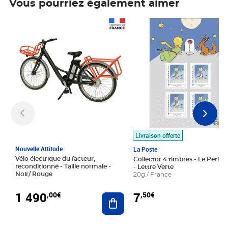
Vous pourriez également aimer
Prix 1 490,00€
Prix 7,50€
Livraison offerte
Nouvelle Attitude
La Poste
Vélo électrique du facteur,
Collector 4 timbres - Le Petit P
reconditionné - Taille normale -
- Lettre Verte
Noir/ Rouge
20g / France
1 490
7
,00€
,50€
Ajouter au panier