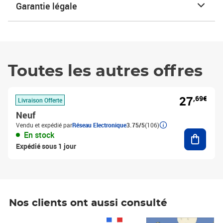
Garantie légale
Toutes les autres offres
27
,69€
Livraison Offerte
Neuf
Vendu et expédié par
Réseau Electronique
3.75/5
(106)
Ajouter
En stock
Expédié sous 1 jour
Nos clients ont aussi consulté
Prix 1 490,00€
Prix 7,50€