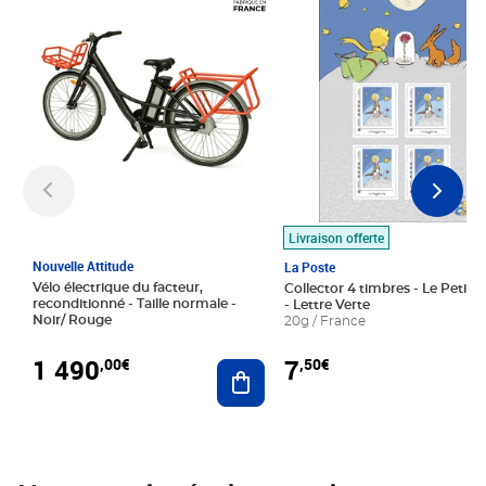
Livraison offerte
Nouvelle Attitude
La Poste
Vélo électrique du facteur,
Collector 4 timbres - Le Petit P
reconditionné - Taille normale -
- Lettre Verte
Noir/ Rouge
20g / France
1 490
7
,00€
,50€
Ajouter au panier