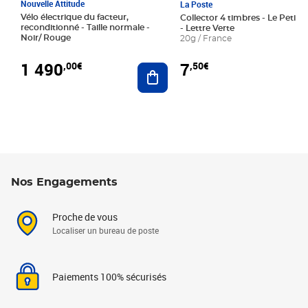
Nouvelle Attitude
La Poste
Vélo électrique du facteur,
Collector 4 timbres - Le Petit P
reconditionné - Taille normale -
- Lettre Verte
Noir/ Rouge
20g / France
1 490
7
,00€
,50€
Ajouter au panier
Nos Engagements
Proche de vous
Localiser un bureau de poste
Paiements 100% sécurisés