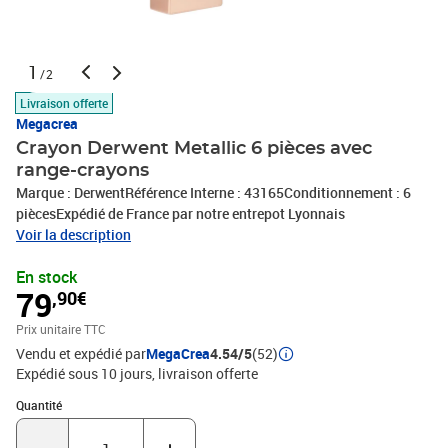
1
/2
Livraison offerte
Megacrea
Crayon Derwent Metallic 6 pièces avec
range-crayons
Marque : DerwentRéférence Interne : 43165Conditionnement : 6
piècesExpédié de France par notre entrepot Lyonnais
Voir la description
En stock
79
,90€
Prix unitaire TTC
Vendu et expédié par
MegaCrea
4.54/5
(52)
Expédié sous 10 jours
livraison offerte
Quantité : 1
Quantité