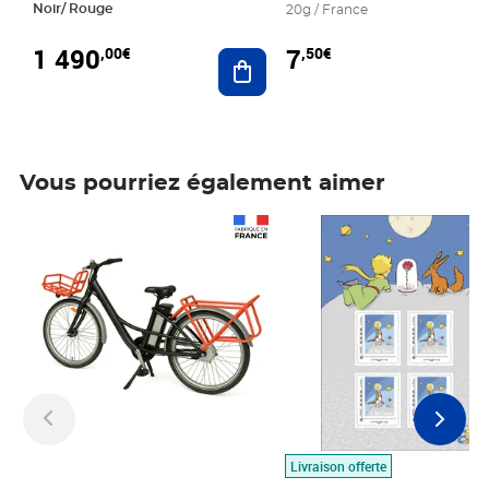
Noir/ Rouge
20g / France
1 490
7
,00€
,50€
Ajouter au panier
Vous pourriez également aimer
Prix 1 490,00€
Prix 7,50€
Livraison offerte