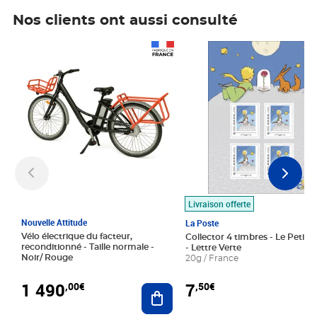
Nos clients ont aussi consulté
Prix 1 490,00€
Prix 7,50€
Livraison offerte
Nouvelle Attitude
La Poste
Vélo électrique du facteur,
Collector 4 timbres - Le Petit P
reconditionné - Taille normale -
- Lettre Verte
Noir/ Rouge
20g / France
1 490
7
,00€
,50€
Ajouter au panier