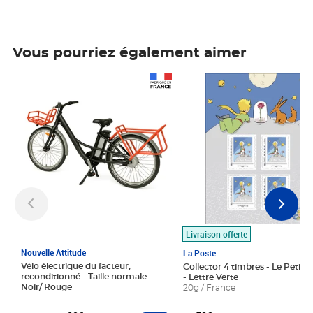
Vous pourriez également aimer
Prix 1 490,00€
Prix 7,50€
Livraison offerte
Nouvelle Attitude
La Poste
Vélo électrique du facteur,
Collector 4 timbres - Le Petit P
reconditionné - Taille normale -
- Lettre Verte
Noir/ Rouge
20g / France