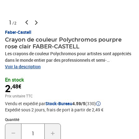
1
/2
Faber-Castell
Crayon de couleur Polychromos pourpre
rose clair FABER-CASTELL
Les crayons de couleur Polychromos pour artistes sont appréciés
dans le monde entier par des professionnels et semi-
professionnels pour leur qualité inégalée. Que ce soit pour
Voir la description
l'application graphique, la libre création artistique ou le coloriage
En stock
exact de plans, les crayons de couleur Polychromos convainquent
2
,48€
par leur haut standard de qualité, - Pigments de grande qualité
d'une résistance à la lumière et une brillance de couleur inégalées,
Prix unitaire TTC
- Mine épaisse 3.8 mm résistant à l'eau et à l'effacement,
Vendu et expédié par
Stock-Bureau
4.59/5
(330)
application douce et saturée de couleur, - Mine entièrement collée
Expédié sous 2 jours, frais de port à partir de 2,49 €
(procédé de résistance SV), - Couleur pourpre rose clair, -
Disponible à l'unité ou dans différents étuis
Quantité : 1
Quantité