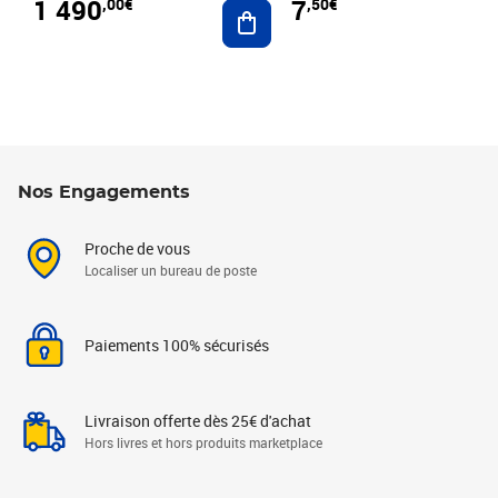
1 490
7
,00€
,50€
Ajouter au panier
Nos Engagements
Proche de vous
Localiser un bureau de poste
Paiements 100% sécurisés
Livraison offerte dès 25€ d'achat
Hors livres et hors produits marketplace