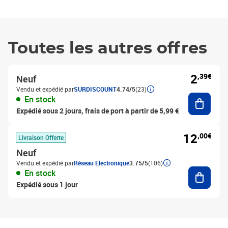
Toutes les autres offres
2
,39€
Neuf
Vendu et expédié par
SURDISCOUNT
4.74/5
(23)
Ajouter
En stock
Expédié sous 2 jours, frais de port à partir de 5,99 €
12
,00€
Livraison Offerte
Neuf
Vendu et expédié par
Réseau Electronique
3.75/5
(106)
Ajouter
En stock
Expédié sous 1 jour