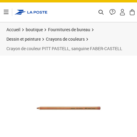
ontenu de la page
Accueil
boutique
Fournitures de bureau
Dessin et peinture
Crayons de couleurs
Crayon de couleur PITT PASTELL, sanguine FABER-CASTELL
Prix 3,23€
Prix 2
Prix 1