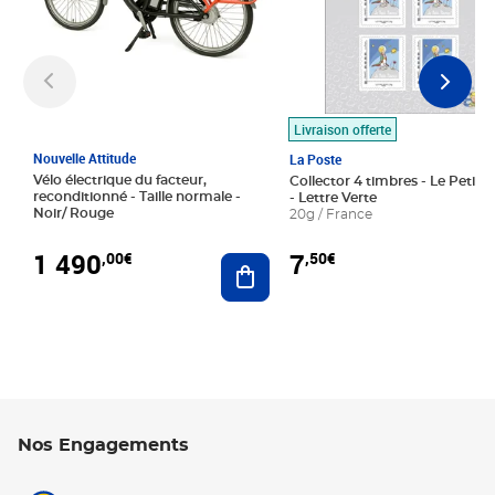
Livraison offerte
Nouvelle Attitude
La Poste
Vélo électrique du facteur,
Collector 4 timbres - Le Petit P
reconditionné - Taille normale -
- Lettre Verte
Noir/ Rouge
20g / France
1 490
7
,00€
,50€
Ajouter au panier
Nos Engagements