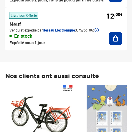
12
,00€
Livraison Offerte
Neuf
Vendu et expédié par
Réseau Electronique
3.75/5
(106)
Ajouter
En stock
Expédié sous 1 jour
Nos clients ont aussi consulté
Prix 1 490,00€
Prix 7,50€