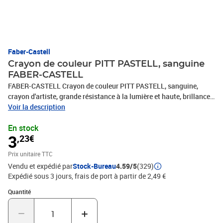
Faber-Castell
Crayon de couleur PITT PASTELL, sanguine
FABER-CASTELL
FABER-CASTELL Crayon de couleur PITT PASTELL, sanguine,
crayon d'artiste, grande résistance à la lumière et haute, brillance
de couleur, adapté pour travaux filigranes, peut, être taillé avec le
Voir la description
couteau grattoir ou les machines à, tailler, longueur: 176 mm,
En stock
épaisseur de mine: 3,8 mm, (112288)
3
,23€
Prix unitaire TTC
Vendu et expédié par
Stock-Bureau
4.59/5
(329)
Expédié sous 3 jours, frais de port à partir de 2,49 €
Quantité : 1
Quantité