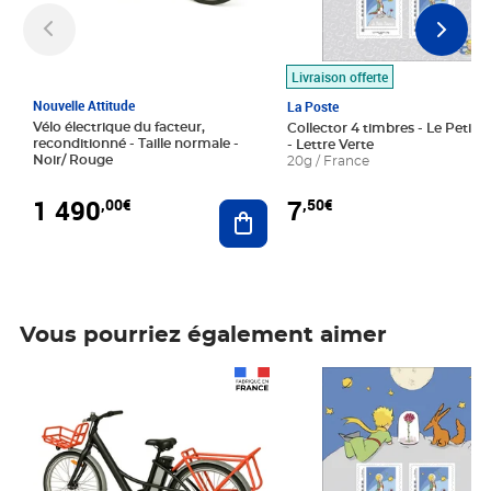
Livraison offerte
Nouvelle Attitude
La Poste
Vélo électrique du facteur,
Collector 4 timbres - Le Petit P
reconditionné - Taille normale -
- Lettre Verte
Noir/ Rouge
20g / France
1 490
7
,00€
,50€
Ajouter au panier
Vous pourriez également aimer
Prix 1 490,00€
Prix 7,50€