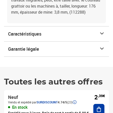
travaux filigranes, peut, être taillé avec le couteau
grattoir ou les machines à, tailler, longueur: 176
mm, épaisseur de mine: 3,8 mm, (112288)
Caractéristiques
Garantie légale
Toutes les autres offres
2
,39€
Neuf
Vendu et expédié par
SURDISCOUNT
4.74/5
(23)
Ajouter
En stock
Expédié sous 2 jours, frais de port à partir de 5,99 €