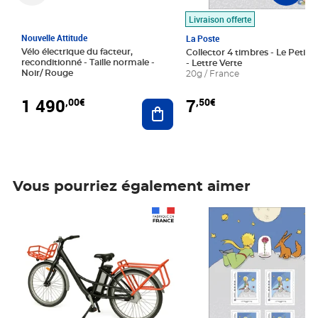
Livraison offerte
Nouvelle Attitude
La Poste
Vélo électrique du facteur,
Collector 4 timbres - Le Petit P
reconditionné - Taille normale -
- Lettre Verte
Noir/ Rouge
20g / France
1 490
7
,00€
,50€
Ajouter au panier
Vous pourriez également aimer
Prix 1 490,00€
Prix 7,50€