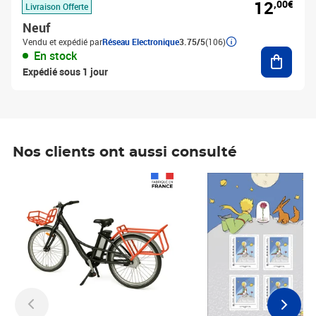
12
,00€
Livraison Offerte
Neuf
Vendu et expédié par
Réseau Electronique
3.75/5
(106)
Ajouter
En stock
Expédié sous 1 jour
Nos clients ont aussi consulté
Prix 1 490,00€
Prix 7,50€