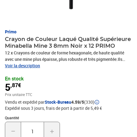
Primo
Crayon de Couleur Laqué Qualité Supérieure
Minabella Mine 3 8mm Noir x 12 PRIMO
12 x Crayons de couleur de forme hexagonale, de haute qualité
avec une mine plus épaisse, plus robuste et très pigmentée.Ils
offrent des tonalités lumineuses, tendres et vives qui durent
Voir la description
longtemps.Les traits peuvent être superposés et mélangés pour
En stock
obtenir des effets délicats de clair-obscur.Adaptés à toutes les
5
,87€
sortes de papier et faciles à tailler, PHOTOS NON
CONTRACTUELLES
Prix unitaire TTC
Vendu et expédié par
Stock-Bureau
4.59/5
(330)
Expédié sous 3 jours, frais de port à partir de 5,49 €
Quantité : 1
Quantité