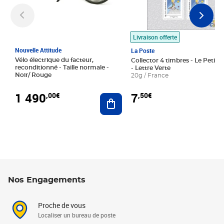
Livraison offerte
Nouvelle Attitude
La Poste
Vélo électrique du facteur,
Collector 4 timbres - Le Petit P
reconditionné - Taille normale -
- Lettre Verte
Noir/ Rouge
20g / France
1 490
7
,00€
,50€
Ajouter au panier
Nos Engagements
Proche de vous
Localiser un bureau de poste