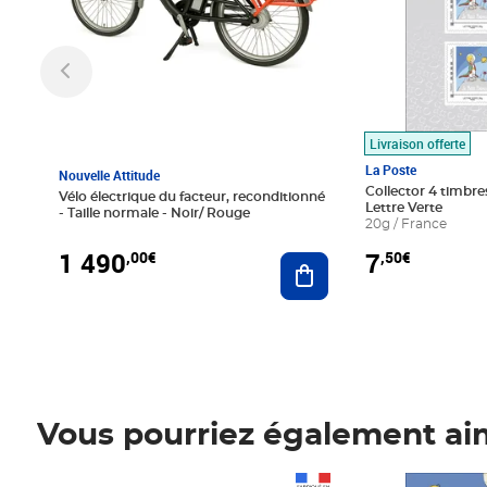
Livraison offerte
La Poste
Nouvelle Attitude
Collector 4 timbres
Vélo électrique du facteur, reconditionné
Lettre Verte
- Taille normale - Noir/ Rouge
20g / France
1 490
7
,00€
,50€
Ajouter au panier
Vous pourriez également ai
Prix 1 490,00€
Prix 7,50€