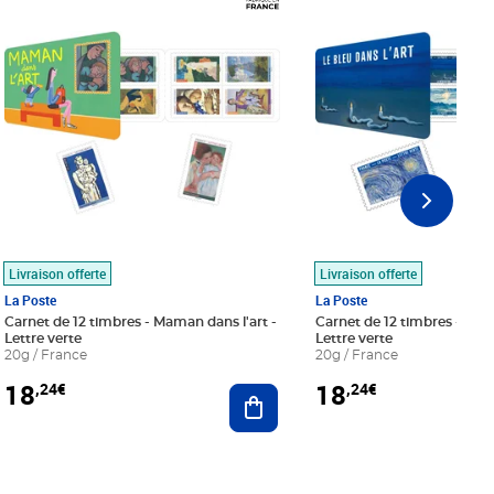
Livraison offerte
Livraison offerte
La Poste
La Poste
Carnet de 12 timbres - Maman dans l'art -
Carnet de 12 timbres - Le bl
Lettre verte
Lettre verte
20g / France
20g / France
18
18
,24€
,24€
r au panier
Ajouter au panier