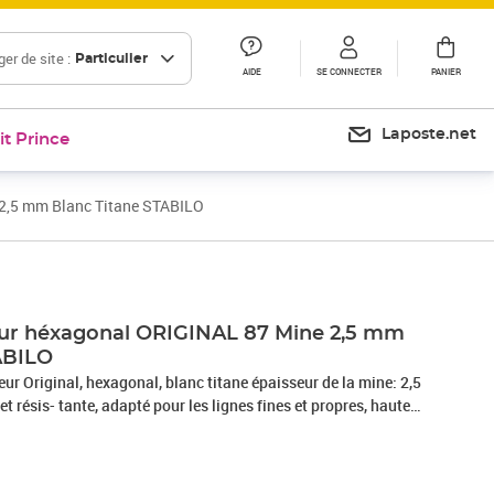
er de site :
Particulier
AIDE
SE CONNECTER
PANIER
Laposte.net
it Prince
 2,5 mm Blanc Titane STABILO
Prix 12,00€
eur héxagonal ORIGINAL 87 Mine 2,5 mm
ABILO
r Original, hexagonal, blanc titane épaisseur de la mine: 2,5
t résis- tante, adapté pour les lignes fines et propres, haute
, brillance de couleurs, tige à la couleur de la mine (87/100)