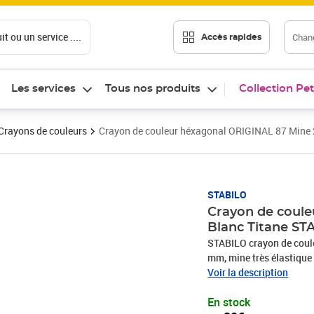
t ou un service ....
Chang
Accès rapides
Les services
Tous nos produits
Collection Pet
Crayons de couleurs
Crayon de couleur héxagonal ORIGINAL 87 Mine
Prix 3,20€
STABILO
Crayon de coul
Blanc Titane ST
STABILO crayon de couleu
mm, mine très élastique e
résis- tance à la lumière
Voir la description
En stock