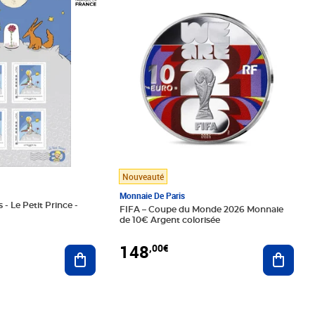
Nouveauté
Monnaie De Paris
 - Le Petit Prince -
FIFA – Coupe du Monde 2026 Monnaie
de 10€ Argent colorisée
148
,00€
Ajouter au panier
Ajoute