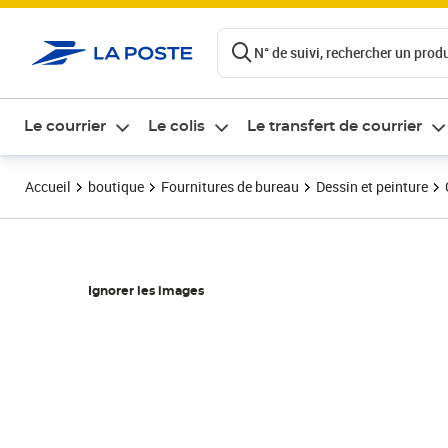
ontenu de la page
N° de suivi, rechercher un produi
Le courrier
Le colis
Le transfert de courrier
Accueil
boutique
Fournitures de bureau
Dessin et peinture
Ignorer les images