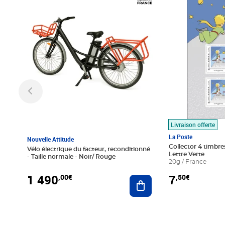
Livraison offerte
La Poste
Nouvelle Attitude
Collector 4 timbres
Vélo électrique du facteur, reconditionné
Lettre Verte
- Taille normale - Noir/ Rouge
20g / France
1 490
7
,00€
,50€
Ajouter au panier