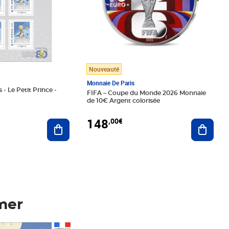
Nouveauté
Monnaie De Paris
 - Le Petit Prince -
FIFA – Coupe du Monde 2026 Monnaie
de 10€ Argent colorisée
148
,00€
Ajouter au panier
Ajoute
mer
Prix 148,00€