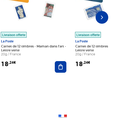
Livraison offerte
Livraison offerte
La Poste
La Poste
Carnet de 12 timbres - Maman dans l'art -
Carnet de 12 timbres - Le bl
Lettre verte
Lettre verte
20g / France
20g / France
18
18
,24€
,24€
r au panier
Ajouter au panier
Prix 18,24€
Prix 18,24€