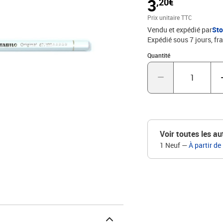
3
,20€
Prix unitaire TTC
Vendu et expédié par
St
Expédié sous 7 jours, fra
Quantité : 1
Quantité
Voir toutes les au
1 Neuf
—
À partir de