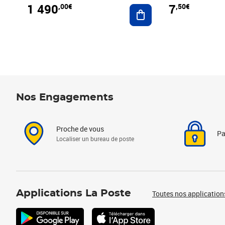
1 490
7
,00€
,50€
Ajouter au panier
Nos Engagements
Proche de vous
Pa
Localiser un bureau de poste
Applications La Poste
Toutes nos application