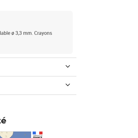
lable ø 3,3 mm. Crayons
té
Prix 148,00€