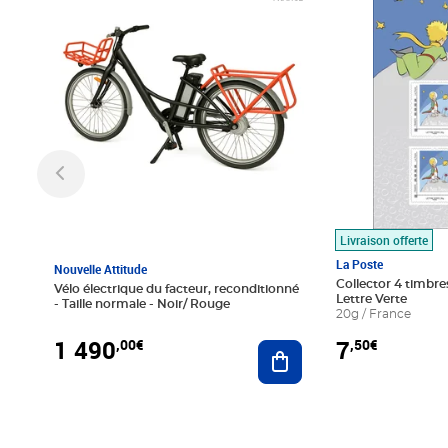
Livraison offerte
La Poste
Nouvelle Attitude
Collector 4 timbres
Vélo électrique du facteur, reconditionné
Lettre Verte
- Taille normale - Noir/ Rouge
20g / France
1 490
7
,00€
,50€
Ajouter au panier