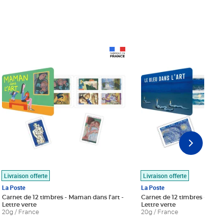
Prix 18,24€
Prix 18,24€
Livraison offerte
Livraison offerte
La Poste
La Poste
Carnet de 12 timbres - Maman dans l'art -
Carnet de 12 timbres - Le bl
Lettre verte
Lettre verte
20g / France
20g / France