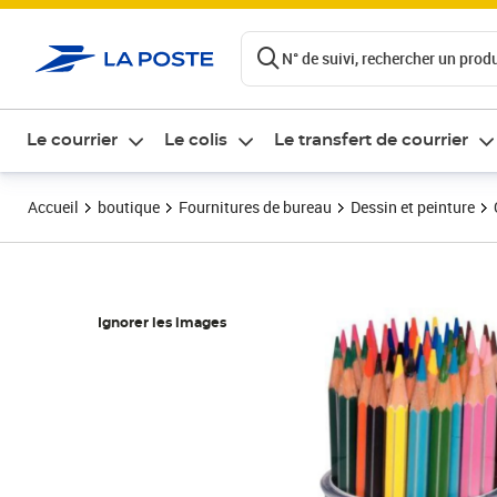
ontenu de la page
N° de suivi, rechercher un produi
Le courrier
Le colis
Le transfert de courrier
Accueil
boutique
Fournitures de bureau
Dessin et peinture
Ignorer les images