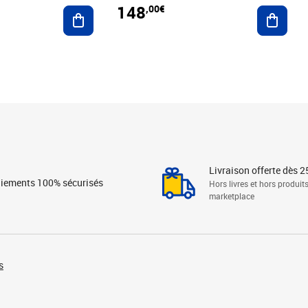
148
,00€
Ajouter au panier
Ajoute
Livraison offerte dès 2
iements 100% sécurisés
Hors livres et hors produit
marketplace
s