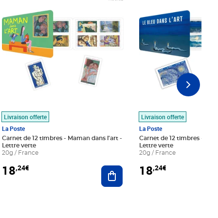
Livraison offerte
Livraison offerte
La Poste
La Poste
Carnet de 12 timbres - Maman dans l'art -
Carnet de 12 timbres - Le bl
Lettre verte
Lettre verte
20g / France
20g / France
18
18
,24€
,24€
r au panier
Ajouter au panier