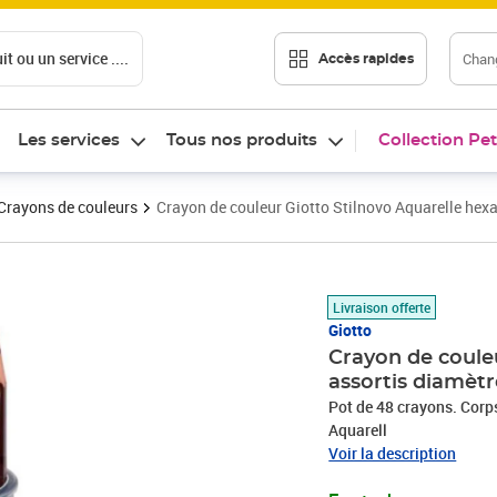
t ou un service ....
Chang
Accès rapides
Les services
Tous nos produits
Collection Pet
Crayons de couleurs
Crayon de couleur Giotto Stilnovo Aquarelle hex
Prix 35,46€
Livraison offerte
Giotto
Crayon de coule
assortis diamèt
Pot de 48 crayons. Corp
Aquarell
Voir la description