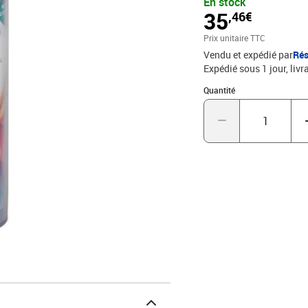
En stock
35
,46€
Prix unitaire TTC
Vendu et expédié par
Rés
Expédié sous 1 jour
livr
Quantité : 1
Quantité