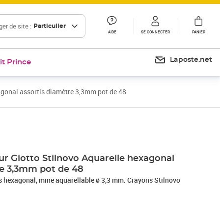
er de site :
Particulier
AIDE
SE CONNECTER
PANIER
Laposte.net
it Prince
agonal assortis diamètre 3,3mm pot de 48
ur Giotto Stilnovo Aquarelle hexagonal
re 3,3mm pot de 48
s hexagonal, mine aquarellable ø 3,3 mm. Crayons Stilnovo