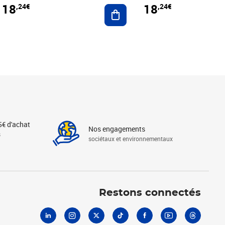
18
18
,24€
,24€
r au panier
Ajouter au panier
5€ d'achat
Nos engagements
s
sociétaux et environnementaux
Linkedin
Instagram
X
Tiktok
Facebook
Youtube
Threads
Restons connectés