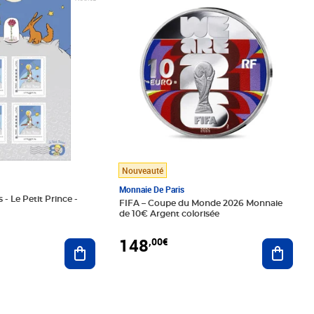
Nouveauté
Monnaie De Paris
 - Le Petit Prince -
FIFA – Coupe du Monde 2026 Monnaie
de 10€ Argent colorisée
148
,00€
Ajouter au panier
Ajoute