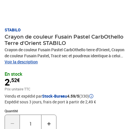
STABILO
Crayon de couleur Fusain Pastel CarbOthello
Terre d'Orient STABILO
Crayon de couleur Fusain Pastel CarbOthello terre d'Orient, Crayon
de couleur Fusain Pastel, Tracé sec et poudreux identique à celui
des fusains ou des craies à dessin, Partiellement Aquarellable,
Voir la description
Miction et estompage à Sec, Grande resistance à la lumière et fort
En stock
pouvoir couvrant, même sur fonds Sombres, Mine douce, idéale
2
,52€
sur papier à dessin sensible, Finition Tête trempée, Disponible en
60 couleurs
Prix unitaire TTC
Vendu et expédié par
Stock-Bureau
4.59/5
(330)
Expédié sous 3 jours, frais de port à partir de 2,49 €
Quantité : 1
Quantité