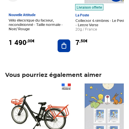
Livraison offerte
Nouvelle Attitude
La Poste
Vélo électrique du facteur,
Collector 4 timbres - Le Petit P
reconditionné - Taille normale -
- Lettre Verte
Noir/ Rouge
20g / France
1 490
7
,00€
,50€
Ajouter au panier
Vous pourriez également aimer
Prix 1 490,00€
Prix 7,50€