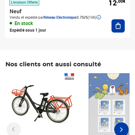
12
,00€
Livraison Offerte
Neuf
Vendu et expédié par
Réseau Electronique
3.75/5
(106)
Ajouter
En stock
Expédié sous 1 jour
Nos clients ont aussi consulté
Prix 1 490,00€
Prix 7,50€