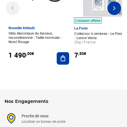
Livraison offerte
Nouvelle Attitude
La Poste
Vélo électrique du facteur,
Collector 4 timbres - Le Petit P
reconditionné - Taille normale -
- Lettre Verte
Noir/ Rouge
20g / France
1 490
7
,00€
,50€
Ajouter au panier
Nos Engagements
Proche de vous
Localiser un bureau de poste