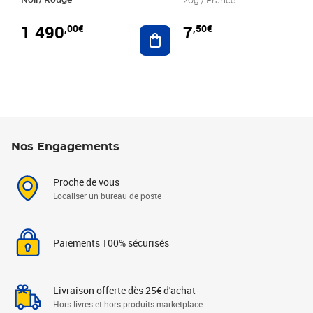
20g / France
1 490
7
,00€
,50€
Ajouter au panier
Nos Engagements
Proche de vous
Localiser un bureau de poste
Paiements 100% sécurisés
Livraison offerte dès 25€ d'achat
Hors livres et hors produits marketplace