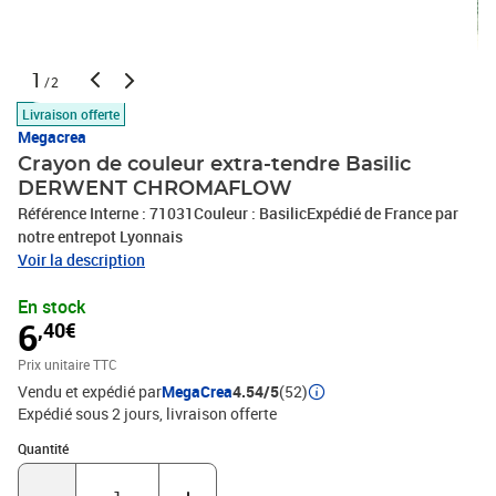
1
/2
Livraison offerte
Megacrea
Crayon de couleur extra-tendre Basilic
DERWENT CHROMAFLOW
Référence Interne : 71031Couleur : BasilicExpédié de France par
notre entrepot Lyonnais
Voir la description
En stock
6
,40€
Prix unitaire TTC
Vendu et expédié par
MegaCrea
4.54/5
(52)
Expédié sous 2 jours
livraison offerte
Quantité : 1
Quantité