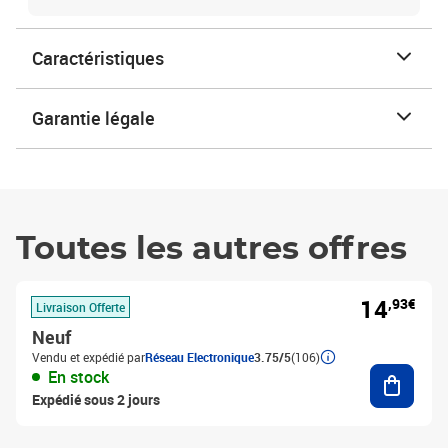
Caractéristiques
Garantie légale
Toutes les autres offres
14
,93€
Livraison Offerte
Neuf
Vendu et expédié par
Réseau Electronique
3.75/5
(106)
Ajouter
En stock
Expédié sous 2 jours