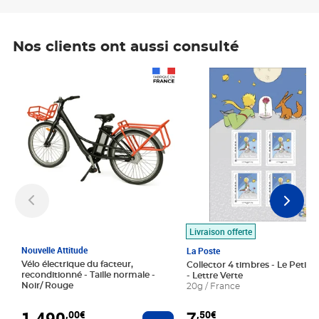
Nos clients ont aussi consulté
Prix 1 490,00€
Prix 7,50€
Livraison offerte
Nouvelle Attitude
La Poste
Vélo électrique du facteur,
Collector 4 timbres - Le Petit P
reconditionné - Taille normale -
- Lettre Verte
Noir/ Rouge
20g / France
1 490
7
,00€
,50€
Ajouter au panier