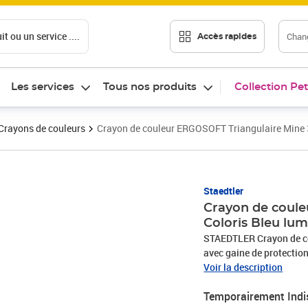
t ou un service ....
Chang
Accès rapides
Les services
Tous nos produits
Collection Pet
Crayons de couleurs
Crayon de couleur ERGOSOFT Triangulaire Mine
Staedtler
Crayon de coul
Coloris Bleu lu
STAEDTLER Crayon de coul
avec gaine de protectio
(157-30)
Voir la description
Temporairement Indi