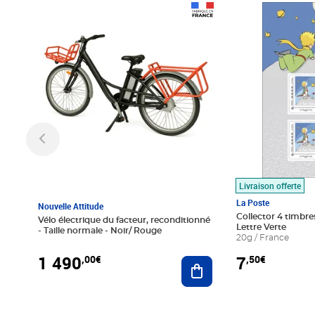
Prix 1 490,00€
Prix 7,50€
Livraison offerte
La Poste
Nouvelle Attitude
Collector 4 timbres
Vélo électrique du facteur, reconditionné
Lettre Verte
- Taille normale - Noir/ Rouge
20g / France
1 490
7
,00€
,50€
Ajouter au panier