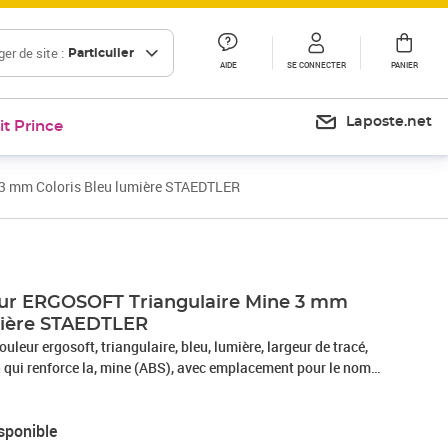
er de site :
Particulier
AIDE
SE CONNECTER
PANIER
Laposte.net
it Prince
 3 mm Coloris Bleu lumière STAEDTLER
eur ERGOSOFT Triangulaire Mine 3 mm
mière STAEDTLER
eur ergosoft, triangulaire, bleu, lumière, largeur de tracé,
n qui renforce la, mine (ABS), avec emplacement pour le nom,
sponible