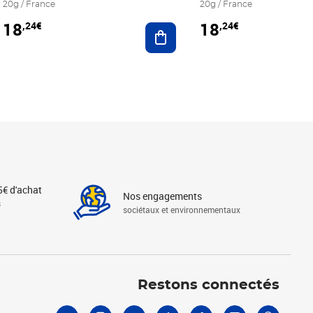
20g / France
20g / France
18
18
,24€
,24€
r au panier
Ajouter au panier
5€ d'achat
Nos engagements
s
sociétaux et environnementaux
Linkedin
Instagram
X
Tiktok
Facebook
Youtube
Threads
Restons connectés