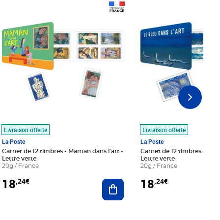
Prix 18,24€
Prix 18,24€
Livraison offerte
Livraison offerte
La Poste
La Poste
Carnet de 12 timbres - Maman dans l'art -
Carnet de 12 timbres - Le bl
Lettre verte
Lettre verte
20g / France
20g / France
18
18
,24€
,24€
r au panier
Ajouter au panier