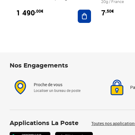
20g / France
1 490
7
,00€
,50€
Ajouter au panier
Nos Engagements
Proche de vous
Pa
Localiser un bureau de poste
Applications La Poste
Toutes nos application