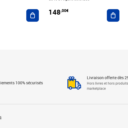
148
,00€
Ajouter au panier
Ajoute
Livraison offerte dès 2
iements 100% sécurisés
Hors livres et hors produit
marketplace
s