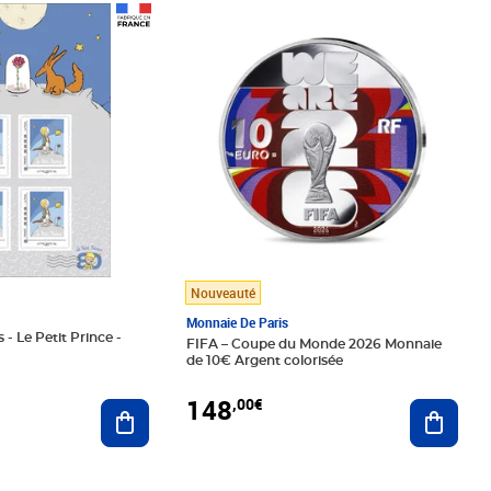
Prix 148,00€
Nouveauté
Monnaie De Paris
 - Le Petit Prince -
FIFA – Coupe du Monde 2026 Monnaie
de 10€ Argent colorisée
148
,00€
Ajouter au panier
Ajoute