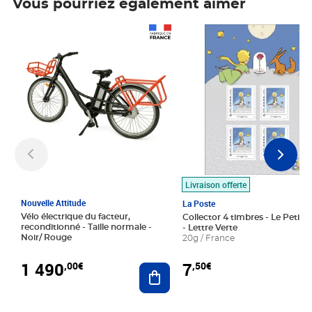
Vous pourriez également aimer
Prix 1 490,00€
Prix 7,50€
Livraison offerte
Nouvelle Attitude
La Poste
Vélo électrique du facteur,
Collector 4 timbres - Le Petit P
reconditionné - Taille normale -
- Lettre Verte
Noir/ Rouge
20g / France
1 490
7
,00€
,50€
Ajouter au panier