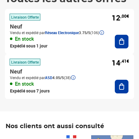
12
,00€
Livraison Offerte
Neuf
Vendu et expédié par
Réseau Electronique
3.75/5
(106)
Ajouter
En stock
Expédié sous 1 jour
14
,41€
Livraison Offerte
Neuf
Vendu et expédié par
ASD
4.05/5
(38)
Ajouter
En stock
Expédié sous 7 jours
Nos clients ont aussi consulté
Prix 1 490,00€
Prix 7,50€