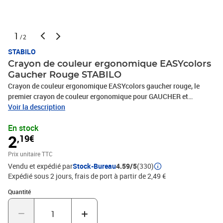
1
/2
STABILO
Crayon de couleur ergonomique EASYcolors
Gaucher Rouge STABILO
Crayon de couleur ergonomique EASYcolors gaucher rouge, le
premier crayon de couleur ergonomique pour GAUCHER et
DROITIER, corps large triangulaire avec empreintes préformées
Voir la description
pour une position correcte des doigts et laque anti-salissure, doté
En stock
d’un espace pour inscrire le nom, code couleur pour une
2
,19€
identification au premier coup d’oeil : bout jaune pour la version
gaucher et bout rouge, pour la version droitier, mine large et
Prix unitaire TTC
robuste, bois certifié PEFC issu de forêts bien gérées, diamètre de
Vendu et expédié par
Stock-Bureau
4.59/5
(330)
la mine : 4,2 mm
Expédié sous 2 jours, frais de port à partir de 2,49 €
Quantité : 1
Quantité