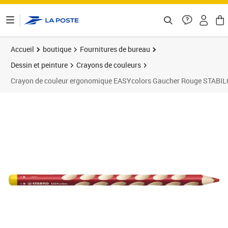
ontenu de la page
Accueil
boutique
Fournitures de bureau
Dessin et peinture
Crayons de couleurs
Crayon de couleur ergonomique EASYcolors Gaucher Rouge STABIL
Prix 2,19€
Prix 1
Prix 1