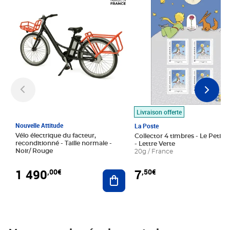
Livraison offerte
Nouvelle Attitude
La Poste
Vélo électrique du facteur,
Collector 4 timbres - Le Petit P
reconditionné - Taille normale -
- Lettre Verte
Noir/ Rouge
20g / France
1 490
7
,00€
,50€
Ajouter au panier