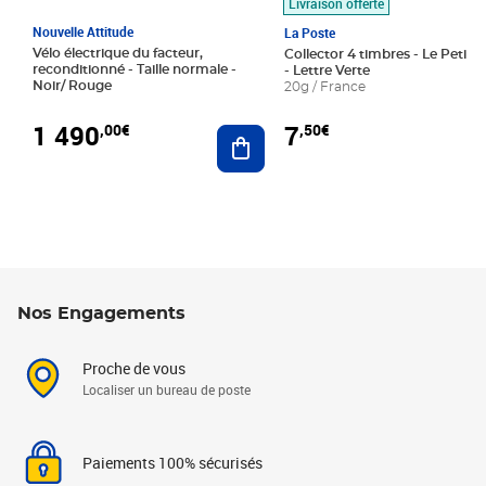
Livraison offerte
Nouvelle Attitude
La Poste
Vélo électrique du facteur,
Collector 4 timbres - Le Petit P
reconditionné - Taille normale -
- Lettre Verte
Noir/ Rouge
20g / France
1 490
7
,00€
,50€
Ajouter au panier
Nos Engagements
Proche de vous
Localiser un bureau de poste
Paiements 100% sécurisés