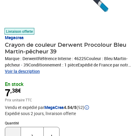
Livraison offerte
Megacrea
Crayon de couleur Derwent Procolour Bleu
Martin-pêcheur 39
Marque : DerwentRéférence Interne : 46225Couleur : Bleu Martin-
pêcheur - 39Conditionnement : 1 pièceExpédié de France par notre
entrepot Lyonnais
Voir la description
En stock
7
,38€
Prix unitaire TTC
Vendu et expédié par
MegaCrea
4.54/5
(52)
Expédié sous 2 jours
livraison offerte
Quantité : 1
Quantité