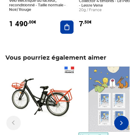
Vélo électrique du facteur,
Collector 4 timbres - Le Petit P
reconditionné - Taille normale -
- Lettre Verte
Noir/ Rouge
20g / France
1 490
7
,00€
,50€
Ajouter au panier
Vous pourriez également aimer
Prix 1 490,00€
Prix 7,50€