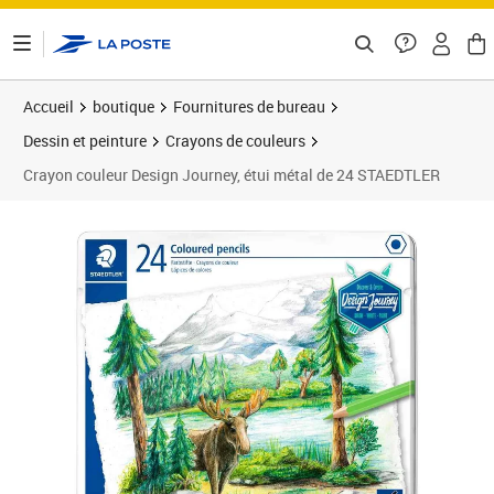
ontenu de la page
Accueil
boutique
Fournitures de bureau
Dessin et peinture
Crayons de couleurs
Crayon couleur Design Journey, étui métal de 24 STAEDTLER
Prix 18,09€
Prix b
Prix 2
Prix 2
Prix b
Prix 3