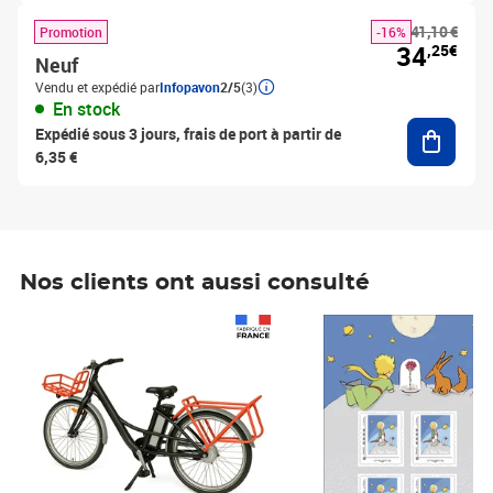
41,10 €
Promotion
-16%
34
,25€
Neuf
Vendu et expédié par
Infopavon
2/5
(3)
En stock
Ajouter
Expédié sous 3 jours, frais de port à partir de
6,35 €
Nos clients ont aussi consulté
Prix 1 490,00€
Prix 7,50€