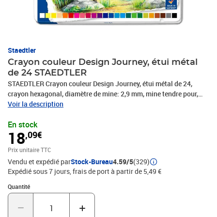
Staedtler
Crayon couleur Design Journey, étui métal
de 24 STAEDTLER
STAEDTLER Crayon couleur Design Journey, étui métal de 24,
crayon hexagonal, diamètre de mine: 2,9 mm, mine tendre pour,
différentes techniques sèches, couleur très pigmentée, facile à
Voir la description
mélanger, contenu: 24 crayons, (146C M24) Crayon de couleur
En stock
'Design Journey', étui en métal • mine tendre pour différentes
18
,09€
techniques sèches • couleurs très pigmentées, faciles à mélanger •
bois issu de forêts certifiées, gérées durablement Etui de 12:
Prix unitaire TTC
assorti dans les couleurs: jaune, rouge, bordeaux, bleu, bleu clair,
Vendu et expédié par
Stock-Bureau
4.59/5
(329)
orange, chair, vert, vert clair, mauve, brun van Dyck, noir Etui de 24:
Expédié sous 7 jours, frais de port à partir de 5,49 €
assorti dans les couleurs: blanc, jaune, jaune clair, rouge,
magenta, bordeaux, carmin, bleu clair, bleu cobalt, cyan, orange,
Quantité : 1
Quantité
orange clair, chair, brun orange, vert, vert jaune, vert prairie, vert
olive, mauve, bleu de Delft, terre de sienne, brun van Dyck, gris, noir