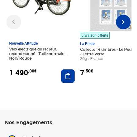
Livraison offerte
Nouvelle Attitude
La Poste
Vélo électrique du facteur,
Collector 4 timbres - Le Petit P
reconditionné - Taille normale -
- Lettre Verte
Noir/ Rouge
20g / France
1 490
7
,00€
,50€
Ajouter au panier
Nos Engagements