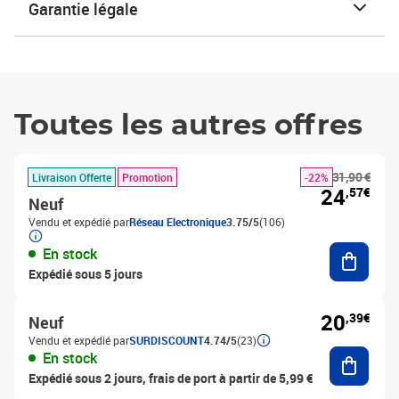
Garantie légale
Toutes les autres offres
31,90 €
Livraison Offerte
Promotion
-22%
24
,57€
Neuf
Vendu et expédié par
Réseau Electronique
3.75/5
(106)
Ajouter
En stock
Expédié sous 5 jours
20
,39€
Neuf
Vendu et expédié par
SURDISCOUNT
4.74/5
(23)
Ajouter
En stock
Expédié sous 2 jours, frais de port à partir de 5,99 €