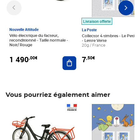
Livraison offerte
Nouvelle Attitude
La Poste
Vélo électrique du facteur,
Collector 4 timbres - Le Petit P
reconditionné - Taille normale -
- Lettre Verte
Noir/ Rouge
20g / France
1 490
7
,00€
,50€
Ajouter au panier
Vous pourriez également aimer
Prix 1 490,00€
Prix 7,50€