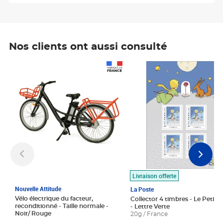
Nos clients ont aussi consulté
Prix 1 490,00€
Prix 7,50€
Livraison offerte
Nouvelle Attitude
La Poste
Vélo électrique du facteur,
Collector 4 timbres - Le Petit P
reconditionné - Taille normale -
- Lettre Verte
Noir/ Rouge
20g / France