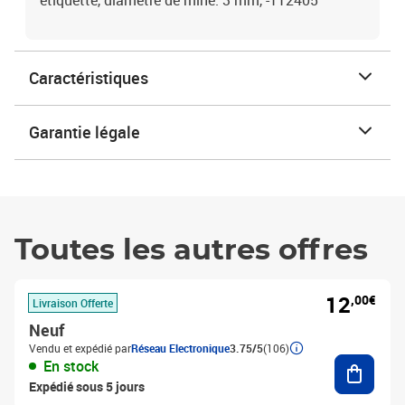
étiquette, diamètre de mine: 3 mm, -112405
Caractéristiques
Garantie légale
Toutes les autres offres
12
,00€
Livraison Offerte
Neuf
Vendu et expédié par
Réseau Electronique
3.75/5
(106)
Ajouter
En stock
Expédié sous 5 jours