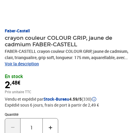
Faber-Castell
crayon couleur COLOUR GRIP, jaune de
cadmium FABER-CASTELL
FABER-CASTELL crayon couleur COLOUR GRIP, jaune de cadmium,
clair, triangualire, grip soft, longueur: 175 mm, aquarellable, avec
porte-étiquette, diamètre de mine: 3 mm, -112405
Voir la description
En stock
2
,48€
Prix unitaire TTC
Vendu et expédié par
Stock-Bureau
4.59/5
(330)
Expédié sous 6 jours, frais de port à partir de 2,49 €
Quantité : 1
Quantité