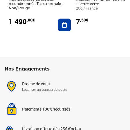
reconditionné - Taille normale -
- Lettre Verte
Noir/ Rouge
20g / France
1 490
7
,00€
,50€
Ajouter au panier
Nos Engagements
Proche de vous
Localiser un bureau de poste
Paiements 100% sécurisés
Livraison offerte dès 25€ d'achat