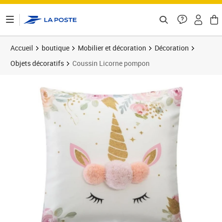
ontenu de la page
Accueil
boutique
Mobilier et décoration
Décoration
Objets décoratifs
Coussin Licorne pompon
Prix 36,13€