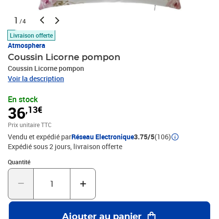
1
/4
Livraison offerte
Atmosphera
Coussin Licorne pompon
Coussin Licorne pompon
Voir la description
En stock
36
,13€
Prix unitaire TTC
Vendu et expédié par
Réseau Electronique
3.75/5
(106)
Expédié sous 2 jours
livraison offerte
Quantité : 1
Quantité
Ajouter au panier