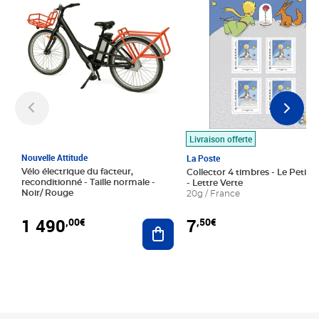
Livraison offerte
Nouvelle Attitude
La Poste
Vélo électrique du facteur,
Collector 4 timbres - Le Petit P
reconditionné - Taille normale -
- Lettre Verte
Noir/ Rouge
20g / France
1 490
7
,00€
,50€
Ajouter au panier