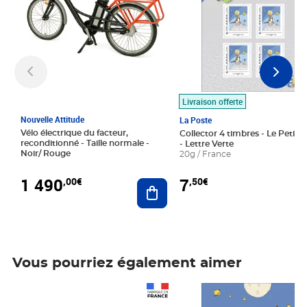
Livraison offerte
Nouvelle Attitude
La Poste
Vélo électrique du facteur,
Collector 4 timbres - Le Petit P
reconditionné - Taille normale -
- Lettre Verte
Noir/ Rouge
20g / France
1 490
7
,00€
,50€
Ajouter au panier
Vous pourriez également aimer
Prix 1 490,00€
Prix 7,50€