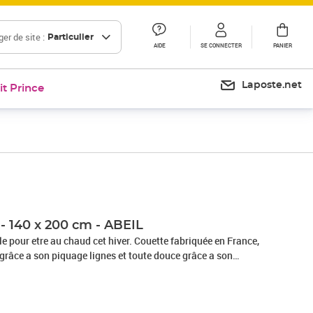
er de site :
Particulier
AIDE
SE CONNECTER
PANIER
Laposte.net
it Prince
Prix barré 38,99 €
Prix 29,24€
- 140 x 200 cm - ABEIL
e pour etre au chaud cet hiver. Couette fabriquée en France,
grâce a son piquage lignes et toute douce grâce a son
microfibre.