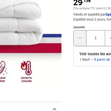
29
,15€
Prix unitaire TTC
dont 0,12€
Vendu et expédié par
Gp
Expédié sous 2 jours
liv
Quantité : 1
Quantité
Voir toutes les au
1 Neuf
—
À partir de