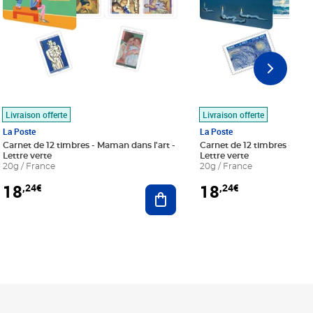
Livraison offerte
Livraison offerte
La Poste
La Poste
Carnet de 12 timbres - Maman dans l'art -
Carnet de 12 timbres - Le bl
Lettre verte
Lettre verte
20g / France
20g / France
18
18
,24€
,24€
r au panier
Ajouter au panier