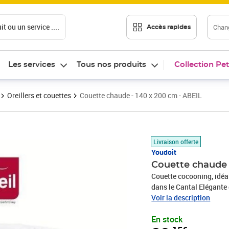
t ou un service ....
Chang
Accès rapides
Les services
Tous nos produits
Collection Pet
Oreillers et couettes
Couette chaude - 140 x 200 cm - ABEIL
Prix 29,15€
Livraison offerte
Youdoit
Couette chaude 
Couette cocooning, idéal
dans le Cantal Elégante 
enveloppe en polyester 
Voir la description
En stock