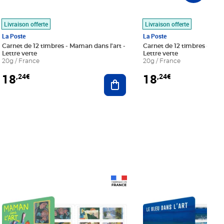
Livraison offerte
Livraison offerte
La Poste
La Poste
Carnet de 12 timbres - Maman dans l'art -
Carnet de 12 timbres - Le bl
Lettre verte
Lettre verte
20g / France
20g / France
18
18
,24€
,24€
r au panier
Ajouter au panier
Prix 18,24€
Prix 18,24€