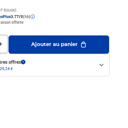
 d'
éco-part
asPlus
3.77/5
(56)
raison offerte
Ajouter au panier
tres offres
1
 29,24 €