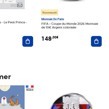
Nouveauté
Monnaie De Paris
 - Le Petit Prince -
FIFA – Coupe du Monde 2026 Monnaie
de 10€ Argent colorisée
148
,00€
Ajouter au panier
Ajoute
mer
Prix 148,00€