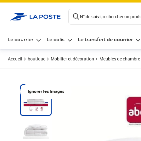
ontenu de la page
N° de suivi, rechercher un produi
Le courrier
Le colis
Le transfert de courrier
Accueil
boutique
Mobilier et décoration
Meubles de chambre
Ignorer les images