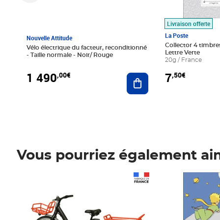
Livraison offerte
La Poste
Nouvelle Attitude
Collector 4 timbres
Vélo électrique du facteur, reconditionné
Lettre Verte
- Taille normale - Noir/ Rouge
20g / France
1 490
7
,00€
,50€
Ajouter au panier
Vous pourriez également ai
Prix 1 490,00€
Prix 7,50€