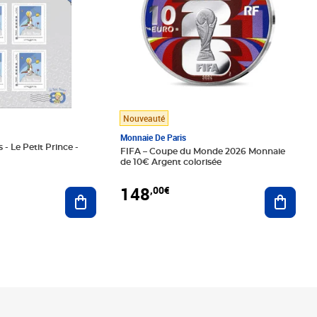
Nouveauté
Monnaie De Paris
 - Le Petit Prince -
FIFA – Coupe du Monde 2026 Monnaie
de 10€ Argent colorisée
148
,00€
Ajouter au panier
Ajoute