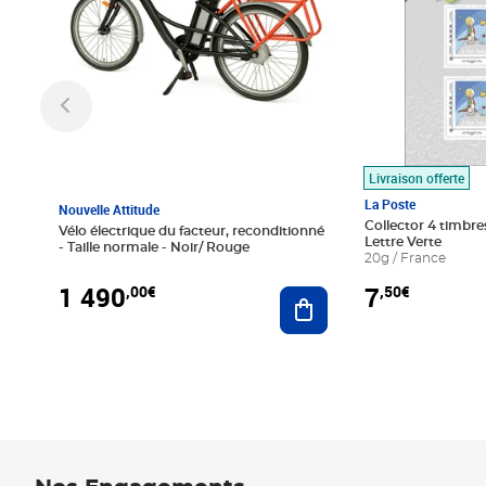
Livraison offerte
La Poste
Nouvelle Attitude
Collector 4 timbres
Vélo électrique du facteur, reconditionné
Lettre Verte
- Taille normale - Noir/ Rouge
20g / France
1 490
7
,00€
,50€
Ajouter au panier