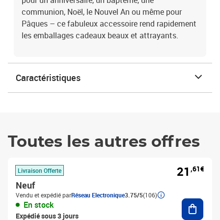
pour un anniversaire, un baptême, une
communion, Noël, le Nouvel An ou même pour
Pâques – ce fabuleux accessoire rend rapidement
les emballages cadeaux beaux et attrayants.
Caractéristiques
Toutes les autres offres
21
,61€
Livraison Offerte
Neuf
Vendu et expédié par
Réseau Electronique
3.75/5
(106)
Ajouter
En stock
Expédié sous 3 jours