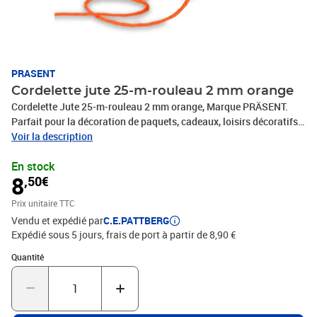
PRASENT
Cordelette jute 25-m-rouleau 2 mm orange
Cordelette Jute 25-m-rouleau 2 mm orange, Marque PRÄSENT.
Parfait pour la décoration de paquets, cadeaux, loisirs décoratifs
et tous vos projets DIY. Nos produits sont fabriqués en Allemagne
Voir la description
et sont composés à 100% de matériaux recyclés. Pour toutes les
En stock
occasions : que ce soit pour un anniversaire, un baptême, une
8
,50€
communion, Noël, le Nouvel An ou même pour Pâques – ce
fabuleux accessoire rend rapidement les emballages cadeaux
Prix unitaire TTC
beaux et attrayants.
Vendu et expédié par
C.E.PATTBERG
Expédié sous 5 jours, frais de port à partir de 8,90 €
Quantité : 1
Quantité