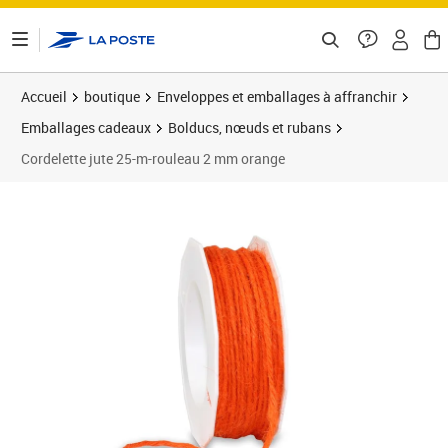
ontenu de la page
Accueil
boutique
Enveloppes et emballages à affranchir
Emballages cadeaux
Bolducs, nœuds et rubans
Cordelette jute 25-m-rouleau 2 mm orange
Prix 8,50€
Prix 2