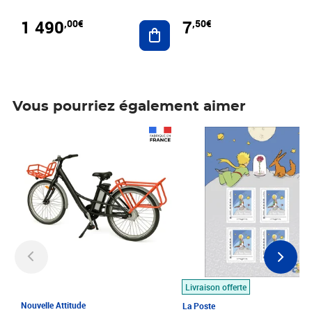
1 490
7
,00€
,50€
Ajouter au panier
Vous pourriez également aimer
Prix 1 490,00€
Prix 7,50€
Livraison offerte
Nouvelle Attitude
La Poste