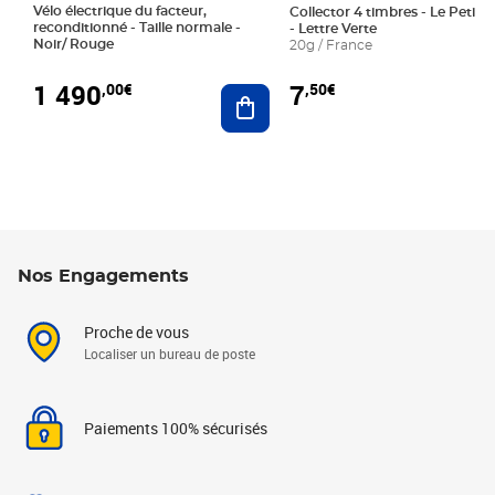
Vélo électrique du facteur,
Collector 4 timbres - Le Petit P
reconditionné - Taille normale -
- Lettre Verte
Noir/ Rouge
20g / France
1 490
7
,00€
,50€
Ajouter au panier
Nos Engagements
Proche de vous
Localiser un bureau de poste
Paiements 100% sécurisés