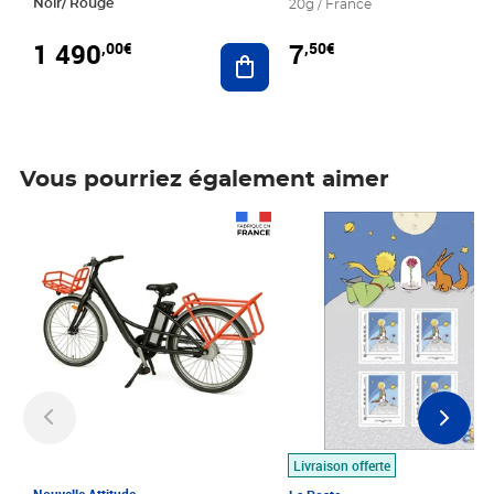
Noir/ Rouge
20g / France
1 490
7
,00€
,50€
Ajouter au panier
Vous pourriez également aimer
Prix 1 490,00€
Prix 7,50€
Livraison offerte
Nouvelle Attitude