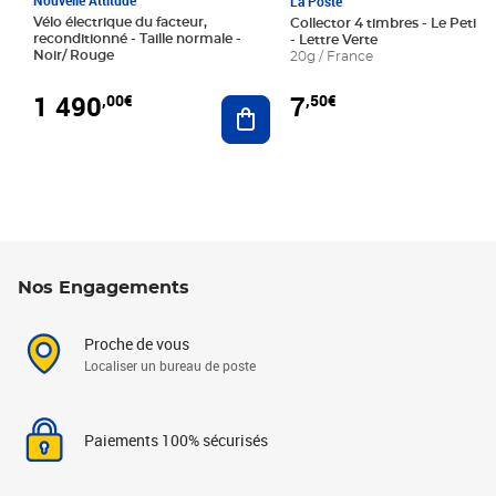
La Poste
Vélo électrique du facteur,
Collector 4 timbres - Le Petit P
reconditionné - Taille normale -
- Lettre Verte
Noir/ Rouge
20g / France
1 490
7
,00€
,50€
Ajouter au panier
Nos Engagements
Proche de vous
Localiser un bureau de poste
Paiements 100% sécurisés