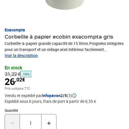
Exacompta
Corbeille à papier ecobin exacompta gris
Corbeille-à-papier grande capacité de 15 litres.Poignées intégrées
pour un transport et un vidage aisé.Intérieur facilement
nettoyable.Ø 26 cm. Dimensions : H 33,5 x L 26,3 x P 26,3 cm.16
Voir la description
coloris au choix.
En stock
31,22 €
-16%
26
,02€
Prix unitaire TTC
Vendu et expédié par
Infopavon
2/5
(3)
Expédié sous 6 jours, frais de port à partir de 6,35 €
Quantité : 1
Quantité