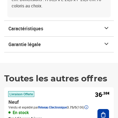
coloris au choix.
Caractéristiques
Garantie légale
Toutes les autres offres
36
,38€
Livraison Offerte
Neuf
Vendu et expédié par
Réseau Electronique
3.75/5
(106)
Ajouter
En stock