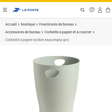
ontenu de la page
Accueil
boutique
Fournitures de bureau
Accessoires de bureau
Corbeille à papier et à courrier
Corbeille à papier ecobin exacompta gris
Prix barré 31,22 €
Prix 26,02€
Prix 3