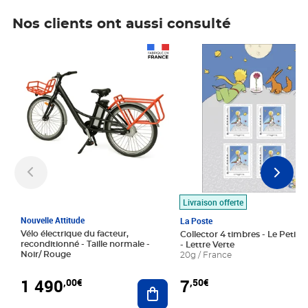
Nos clients ont aussi consulté
Prix 1 490,00€
Prix 7,50€
Livraison offerte
Nouvelle Attitude
La Poste
Vélo électrique du facteur,
Collector 4 timbres - Le Petit P
reconditionné - Taille normale -
- Lettre Verte
Noir/ Rouge
20g / France
1 490
7
,00€
,50€
Ajouter au panier