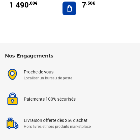
1 490
7
,00€
,50€
Ajouter au panier
Nos Engagements
Proche de vous
Localiser un bureau de poste
Paiements 100% sécurisés
Livraison offerte dès 25€ d'achat
Hors livres et hors produits marketplace