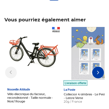
Vous pourriez également aimer
Prix 1 490,00€
Prix 7,50€
Livraison offerte
Nouvelle Attitude
La Poste
Vélo électrique du facteur,
Collector 4 timbres - Le Petit P
reconditionné - Taille normale -
- Lettre Verte
Noir/ Rouge
20g / France