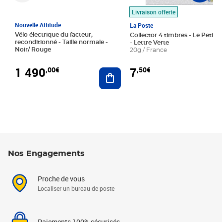
Livraison offerte
Nouvelle Attitude
La Poste
Vélo électrique du facteur,
Collector 4 timbres - Le Petit P
reconditionné - Taille normale -
- Lettre Verte
Noir/ Rouge
20g / France
1 490
7
,00€
,50€
Ajouter au panier
Nos Engagements
Proche de vous
Localiser un bureau de poste
Paiements 100% sécurisés