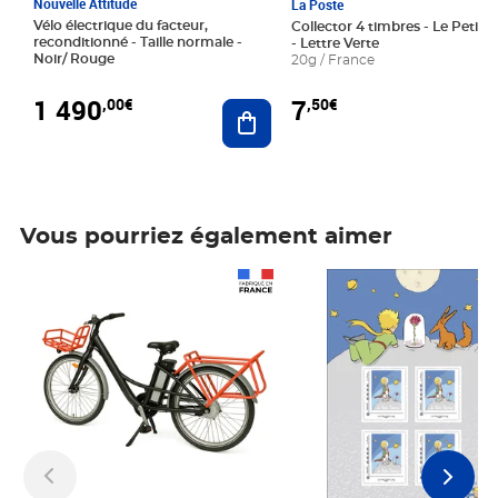
Nouvelle Attitude
La Poste
Vélo électrique du facteur,
Collector 4 timbres - Le Petit P
reconditionné - Taille normale -
- Lettre Verte
Noir/ Rouge
20g / France
1 490
7
,00€
,50€
Ajouter au panier
Vous pourriez également aimer
Prix 1 490,00€
Prix 7,50€