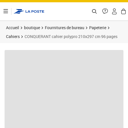
ontenu de la page
Accueil
boutique
Fournitures de bureau
Papeterie
Cahiers
CONQUERANT cahier polypro 210x297 cm 96 pages
Prix 12,00€