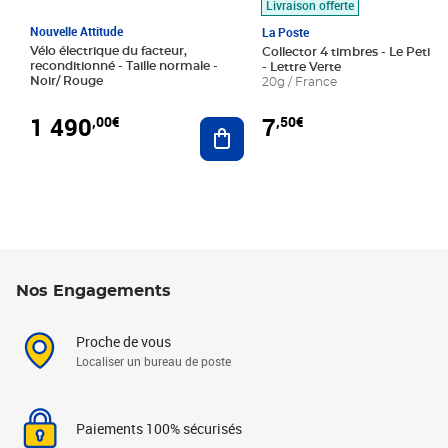
Livraison offerte
Nouvelle Attitude
La Poste
Vélo électrique du facteur,
Collector 4 timbres - Le Petit P
reconditionné - Taille normale -
- Lettre Verte
Noir/ Rouge
20g / France
1 490
7
,00€
,50€
Ajouter au panier
Nos Engagements
Proche de vous
Localiser un bureau de poste
Paiements 100% sécurisés