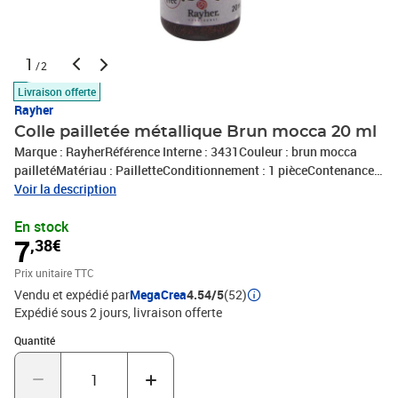
1
/2
Livraison offerte
Rayher
Colle pailletée métallique Brun mocca 20 ml
Marque : RayherRéférence Interne : 3431Couleur : brun mocca
pailletéMatériau : PailletteConditionnement : 1 pièceContenance :
20 mlExpédié de France par notre entrepot Lyonnais
Voir la description
En stock
7
,38€
Prix unitaire TTC
Vendu et expédié par
MegaCrea
4.54/5
(52)
Expédié sous 2 jours
livraison offerte
Quantité : 1
Quantité