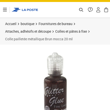
ontenu de la page
Accueil
boutique
Fournitures de bureau
Attaches, adhésifs et découpe
Colles et pâtes à fixe
Colle pailletée métallique Brun mocca 20 ml
Prix 7,38€