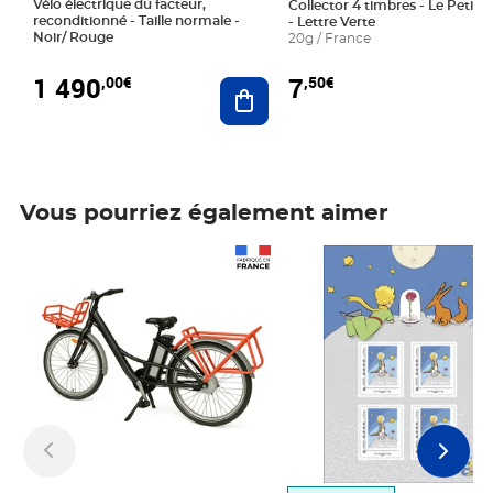
Vélo électrique du facteur,
Collector 4 timbres - Le Petit P
reconditionné - Taille normale -
- Lettre Verte
Noir/ Rouge
20g / France
1 490
7
,00€
,50€
Ajouter au panier
Vous pourriez également aimer
Prix 1 490,00€
Prix 7,50€