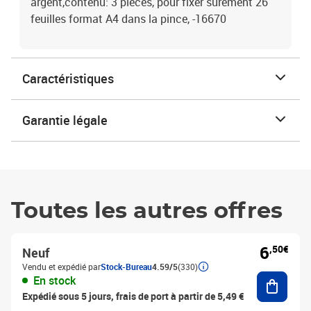
argent,contenu: 3 pièces, pour fixer sûrement 26
feuilles format A4 dans la pince, -16670
Caractéristiques
Garantie légale
Toutes les autres offres
6
,50€
Neuf
Vendu et expédié par
Stock-Bureau
4.59/5
(330)
Ajouter
En stock
Expédié sous 5 jours, frais de port à partir de 5,49 €