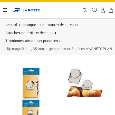
ontenu de la page
Accueil
boutique
Fournitures de bureau
Attaches, adhésifs et découpe
Trombones, aimants et punaises
clip magnétique, 35 mm, argent,contenu: 3 pièces MAGNÉTOPLAN
Prix 11,98€
Prix 6
Prix 1