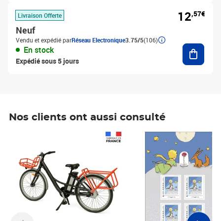
12
,57€
Livraison Offerte
Neuf
Vendu et expédié par
Réseau Electronique
3.75/5
(106)
Ajouter
En stock
Expédié sous 5 jours
Nos clients ont aussi consulté
Prix 1 490,00€
Prix 7,50€