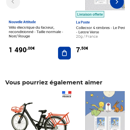
Livraison offerte
Nouvelle Attitude
La Poste
Vélo électrique du facteur,
Collector 4 timbres - Le Petit P
reconditionné - Taille normale -
- Lettre Verte
Noir/ Rouge
20g / France
1 490
7
,00€
,50€
Ajouter au panier
Vous pourriez également aimer
Prix 1 490,00€
Prix 7,50€