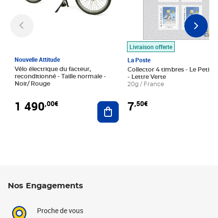
Livraison offerte
Nouvelle Attitude
La Poste
Vélo électrique du facteur,
Collector 4 timbres - Le Petit P
reconditionné - Taille normale -
- Lettre Verte
Noir/ Rouge
20g / France
1 490
7
,00€
,50€
Ajouter au panier
Nos Engagements
Proche de vous