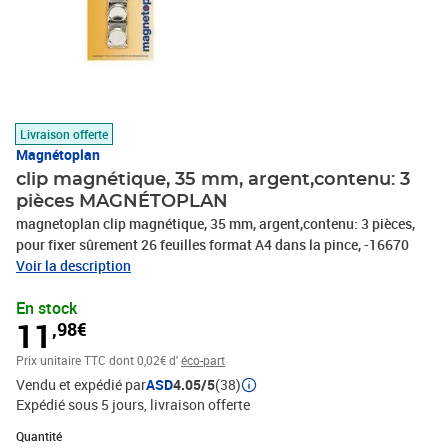
Livraison offerte
Magnétoplan
clip magnétique, 35 mm, argent,contenu: 3
pièces MAGNÉTOPLAN
magnetoplan clip magnétique, 35 mm, argent,contenu: 3 pièces,
pour fixer sûrement 26 feuilles format A4 dans la pince, -16670
Voir la description
En stock
11
,98€
Prix unitaire TTC
dont 0,02€ d'
éco-part
Vendu et expédié par
ASD
4.05/5
(38)
Expédié sous 5 jours
livraison offerte
Quantité : 1
Quantité