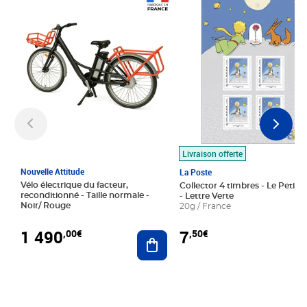
Prix 1 490,00€
Prix 7,50€
Livraison offerte
Nouvelle Attitude
La Poste
Vélo électrique du facteur,
Collector 4 timbres - Le Petit P
reconditionné - Taille normale -
- Lettre Verte
Noir/ Rouge
20g / France
1 490
7
,00€
,50€
Ajouter au panier