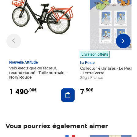
Livraison offerte
Nouvelle Attitude
La Poste
Vélo électrique du facteur,
Collector 4 timbres - Le Petit P
reconditionné - Taille normale -
- Lettre Verte
Noir/ Rouge
20g / France
1 490
7
,00€
,50€
Ajouter au panier
Vous pourriez également aimer