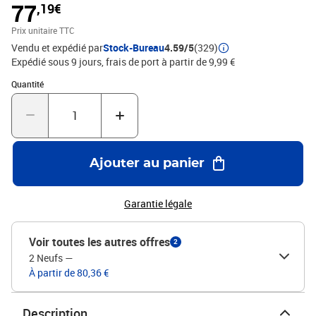
77
,19€
Prix unitaire TTC
Vendu et expédié par
Stock-Bureau
4.59/5
(329)
Expédié sous 9 jours, frais de port à partir de 9,99 €
Quantité : 1
Quantité
Ajouter au panier
Garantie légale
Voir toutes les autres offres
2
2 Neufs
—
À partir de 80,36 €
Description