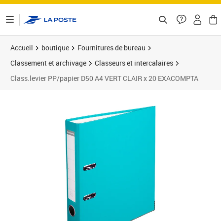
ontenu de la page
Accueil
boutique
Fournitures de bureau
Classement et archivage
Classeurs et intercalaires
Class.levier PP/papier D50 A4 VERT CLAIR x 20 EXACOMPTA
Prix 77,19€
Prix 8
Prix 9