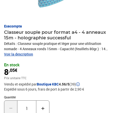
Exacompta
Classeur souple pour format a4 - 4 anneaux
15m - holographie successful
Détails : Classeur souple pratique et léger pour une utilisation
nomade - 4 Anneaux ronds 15mm - Capacité (feuillets 80gr.) : 140
environ. Dimensions : 24 x 32 cm, adapté au classement de feuilles
Voir la description
A4, pochettes perforées et intercalaires A4. Dos : 20mm Matières :
En stock
Polypropylène - Marquage holographique cuivré - Métal Modèle :
8
,05€
Holographie Successful Marque : Exacompta Fabriqué en France
Prix unitaire TTC
Vendu et expédié par
Boutique KBC
4.56/5
(39)
Expédié sous 6 jours, frais de port à partir de 2,90 €
Quantité : 1
Quantité