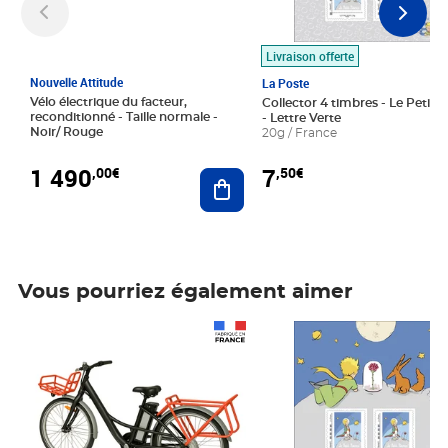
Livraison offerte
Nouvelle Attitude
La Poste
Vélo électrique du facteur,
Collector 4 timbres - Le Petit P
reconditionné - Taille normale -
- Lettre Verte
Noir/ Rouge
20g / France
1 490
7
,00€
,50€
Ajouter au panier
Vous pourriez également aimer
Prix 1 490,00€
Prix 7,50€