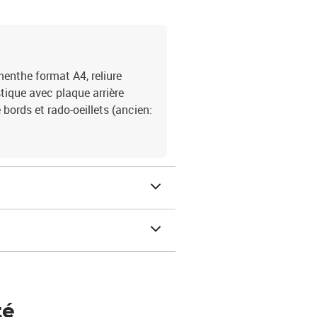
enthe format A4, reliure
stique avec plaque arrière
bords et rado-oeillets (ancien:
té