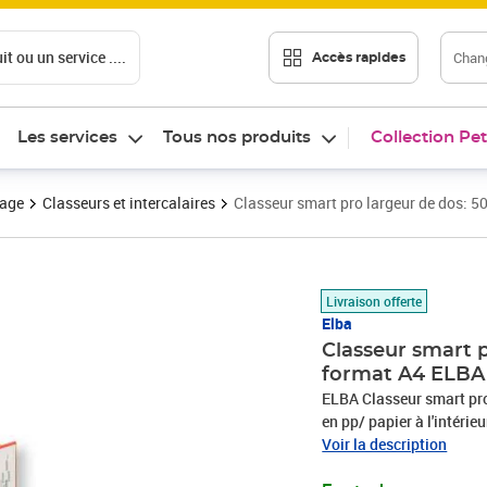
t ou un service ....
Chang
Accès rapides
Les services
Tous nos produits
Collection Pet
vage
Classeurs et intercalaires
Classeur smart pro largeur de dos:
Prix 72,79€
Livraison offerte
Elba
Classeur smart 
format A4 ELBA
ELBA Classeur smart pro
en pp/ papier à l'intéri
pince poignée à trou, pr
Voir la description
nouveau: 100025936)