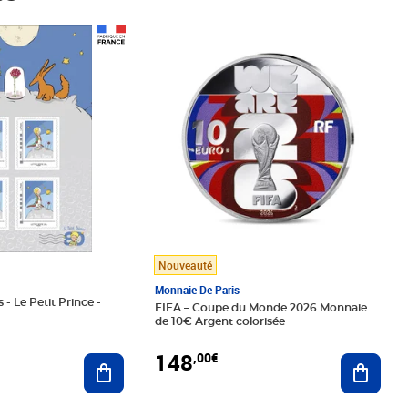
Prix 148,00€
Nouveauté
Monnaie De Paris
 - Le Petit Prince -
FIFA – Coupe du Monde 2026 Monnaie
de 10€ Argent colorisée
148
,00€
Ajouter au panier
Ajoute