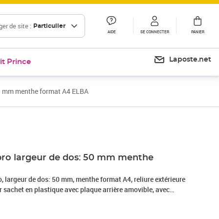
er de site :
Particulier
AIDE
SE CONNECTER
PANIER
Laposte.net
it Prince
 50 mm menthe format A4 ELBA
pro largeur de dos: 50 mm menthe
, largeur de dos: 50 mm, menthe format A4, reliure extérieure
eur sachet en plastique avec plaque arrière amovible, avec
otection de bords et rado-oeillets (ancien: 10453 MT /