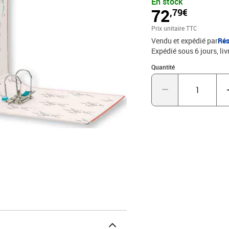
En stock
72
,79€
Prix unitaire TTC
Vendu et expédié par
Rés
Expédié sous 6 jours
liv
Quantité : 1
Quantité