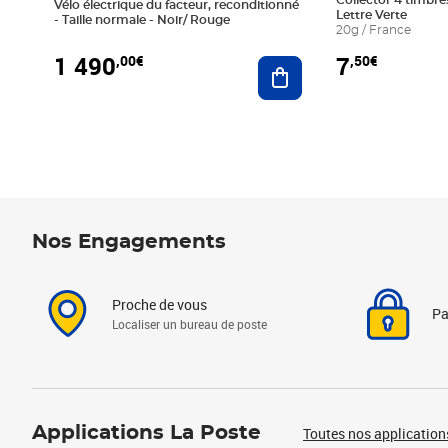
Collector 4 timbres
Vélo électrique du facteur, reconditionné
Lettre Verte
- Taille normale - Noir/ Rouge
20g / France
1 490
7
,00€
,50€
Ajouter au panier
Nos Engagements
Proche de vous
Pa
Localiser un bureau de poste
Applications La Poste
Toutes nos application