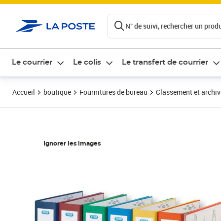
ontenu de la page
N° de suivi, rechercher un produi
Le courrier
Le colis
Le transfert de courrier
Accueil
boutique
Fournitures de bureau
Classement et archi
Ignorer les images