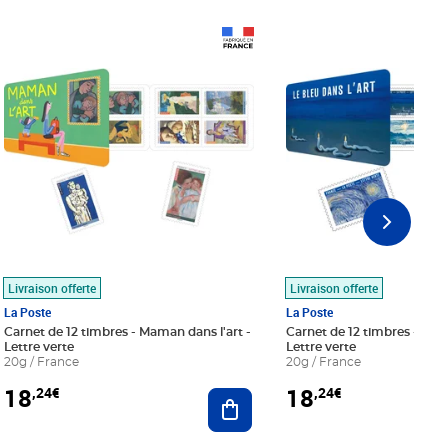
Prix 18,24€
Prix 18,24€
Livraison offerte
Livraison offerte
La Poste
La Poste
Carnet de 12 timbres - Maman dans l'art -
Carnet de 12 timbres - Le bl
Lettre verte
Lettre verte
20g / France
20g / France
18
18
,24€
,24€
r au panier
Ajouter au panier