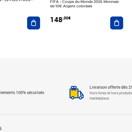
 - Le Petit Prince -
FIFA – Coupe du Monde 2026 Monnaie
de 10€ Argent colorisée
148
,00€
Ajouter au panier
Ajoute
Livraison offerte dès 2
iements 100% sécurisés
Hors livres et hors produit
marketplace
s