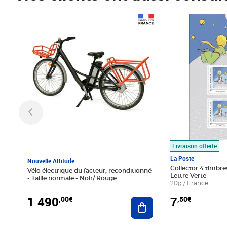
Prix 1 490,00€
Prix 7,50€
Livraison offerte
La Poste
Nouvelle Attitude
Collector 4 timbres
Vélo électrique du facteur, reconditionné
Lettre Verte
- Taille normale - Noir/ Rouge
20g / France
1 490
7
,00€
,50€
Ajouter au panier