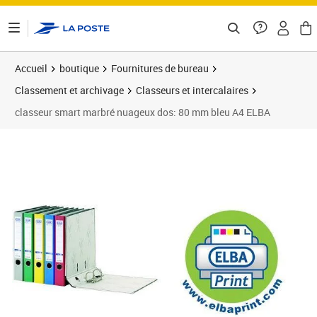
ontenu de la page
Accueil
boutique
Fournitures de bureau
Classement et archivage
Classeurs et intercalaires
classeur smart marbré nuageux dos: 80 mm bleu A4 ELBA
Prix 29,48€