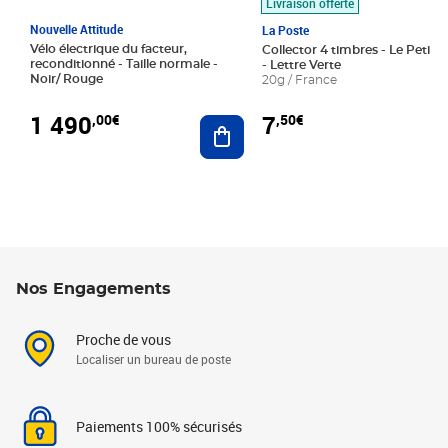
Livraison offerte
Nouvelle Attitude
La Poste
Vélo électrique du facteur,
Collector 4 timbres - Le Petit P
reconditionné - Taille normale -
- Lettre Verte
Noir/ Rouge
20g / France
1 490
7
,00€
,50€
Ajouter au panier
Nos Engagements
Proche de vous
Localiser un bureau de poste
Paiements 100% sécurisés