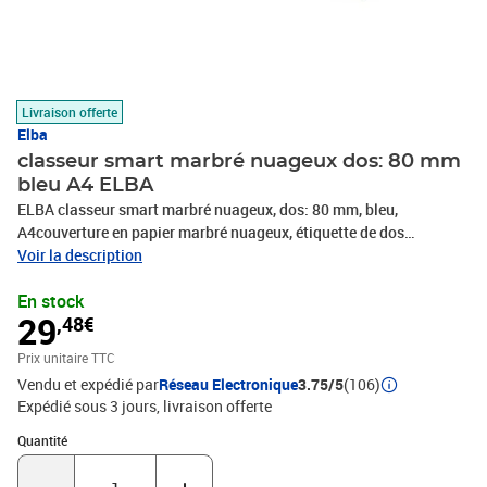
Livraison offerte
Elba
classeur smart marbré nuageux dos: 80 mm
bleu A4 ELBA
ELBA classeur smart marbré nuageux, dos: 80 mm, bleu,
A4couverture en papier marbré nuageux, étiquette de dos
colléeprotection de bords, serre-flan, trou de préhension,oeillets
Voir la description
rado (10428 BL)
En stock
29
,48€
Prix unitaire TTC
Vendu et expédié par
Réseau Electronique
3.75/5
(106)
Expédié sous 3 jours
livraison offerte
Quantité : 1
Quantité