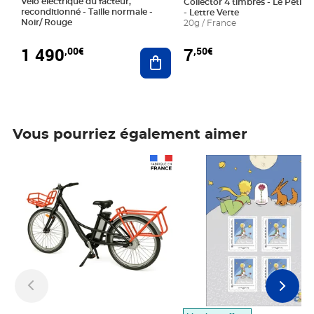
Vélo électrique du facteur,
Collector 4 timbres - Le Petit P
reconditionné - Taille normale -
- Lettre Verte
Noir/ Rouge
20g / France
1 490
7
,00€
,50€
Ajouter au panier
Vous pourriez également aimer
Prix 1 490,00€
Prix 7,50€