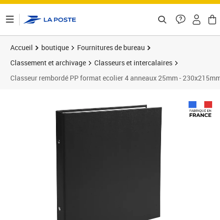
ontenu de la page
Accueil
boutique
Fournitures de bureau
Classement et archivage
Classeurs et intercalaires
Classeur rembordé PP format ecolier 4 anneaux 25mm - 230x215mm
Prix 67,99€
Prix 8
Prix 7