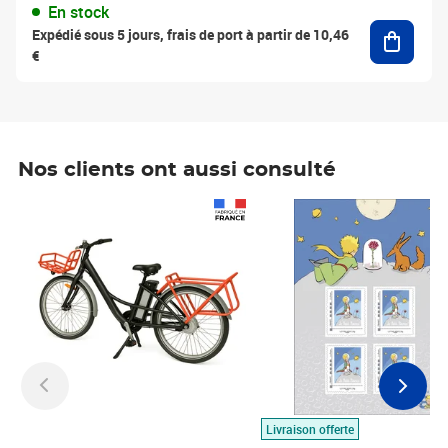
En stock
Ajouter
Expédié sous 5 jours, frais de port à partir de 10,46
€
Nos clients ont aussi consulté
Prix 1 490,00€
Prix 7,50€
Livraison offerte