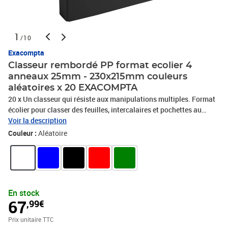
1
/10
Exacompta
Classeur rembordé PP format ecolier 4
anneaux 25mm - 230x215mm couleurs
aléatoires x 20 EXACOMPTA
20 x Un classeur qui résiste aux manipulations multiples. Format
écolier pour classer des feuilles, intercalaires et pochettes au
format 17x22cm. Mécanique à écartement de 103mm. Garde
Voir la description
papier imprimée. Fabrication française.Couleur(s) : Couleurs
Couleur :
Aléatoire
assortiesNombre de couleurs assorties : 4Couleurs assorties : bleu
- noir - rouge - vertMatière : PPÉpaisseur : 18/10eFormat à classer
: Écolier 220x170Type de produit : ClasseurType de classeur : à
anneauxNombre d'anneaux : 2Mécanique : 25 mmDos : 34
mmÉtiquette au dos : Pas d'étiquetteCapacité (feuillets 80gr.) :
En stock
230Format extérieur : 230x215mmType d'anneaux : Anneaux
67
,99€
ronds, PHOTOS NON CONTRACTUELLES
Prix unitaire TTC