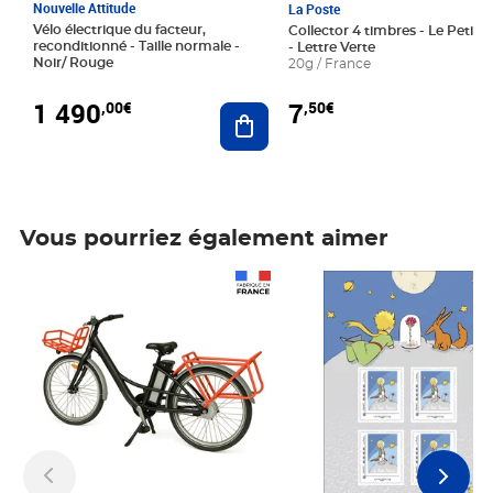
Nouvelle Attitude
La Poste
Vélo électrique du facteur,
Collector 4 timbres - Le Petit P
reconditionné - Taille normale -
- Lettre Verte
Noir/ Rouge
20g / France
1 490
7
,00€
,50€
Ajouter au panier
Vous pourriez également aimer
Prix 1 490,00€
Prix 7,50€