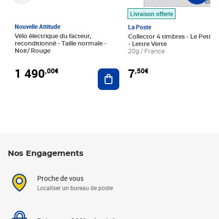
Livraison offerte
Nouvelle Attitude
La Poste
Vélo électrique du facteur,
Collector 4 timbres - Le Petit P
reconditionné - Taille normale -
- Lettre Verte
Noir/ Rouge
20g / France
1 490
7
,00€
,50€
Ajouter au panier
Nos Engagements
Proche de vous
Localiser un bureau de poste