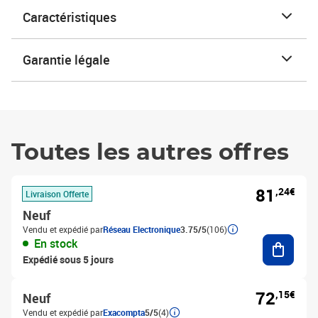
Caractéristiques
Garantie légale
Toutes les autres offres
81
,24€
Livraison Offerte
Neuf
Vendu et expédié par
Réseau Electronique
3.75/5
(106)
Ajouter
En stock
Expédié sous 5 jours
72
,15€
Neuf
Vendu et expédié par
Exacompta
5/5
(4)