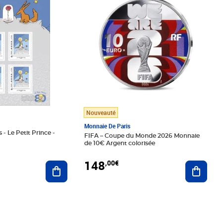
Nouveauté
Monnaie De Paris
 - Le Petit Prince -
FIFA – Coupe du Monde 2026 Monnaie
de 10€ Argent colorisée
148
,00€
Ajouter au panier
Ajoute