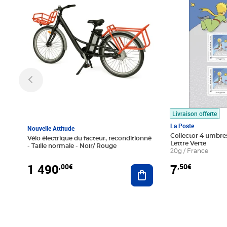
Livraison offerte
La Poste
Nouvelle Attitude
Collector 4 timbres
Vélo électrique du facteur, reconditionné
Lettre Verte
- Taille normale - Noir/ Rouge
20g / France
1 490
7
,00€
,50€
Ajouter au panier