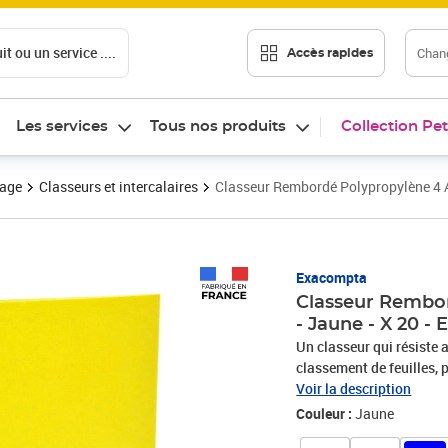
t ou un service ....
Chang
Accès rapides
Les services
Tous nos produits
Collection Pet
vage
Classeurs et intercalaires
Classeur Rembordé Polypropylène 4 
Prix 60,47€
Exacompta
Classeur Rembo
- Jaune - X 20 -
Un classeur qui résiste
classement de feuilles, 
imprimée. Fabrication fr
Voir la description
Couleur :
Jaune