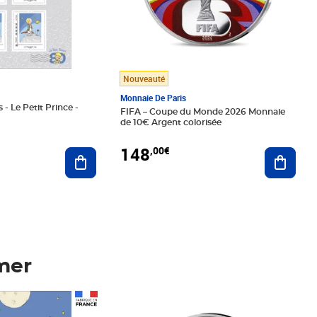
Nouveauté
Monnaie De Paris
 - Le Petit Prince -
FIFA – Coupe du Monde 2026 Monnaie
de 10€ Argent colorisée
148
,00€
Ajouter au panier
Ajoute
mer
Prix 148,00€