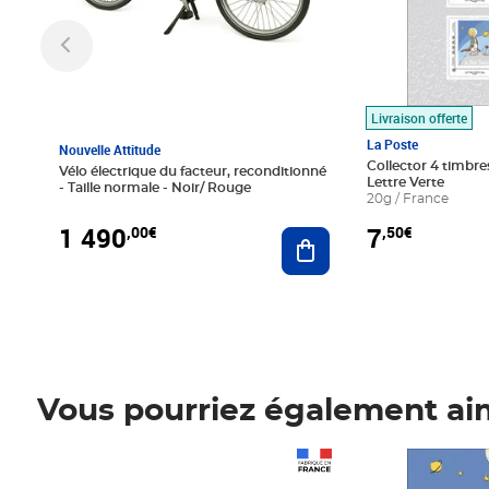
Livraison offerte
La Poste
Nouvelle Attitude
Collector 4 timbres
Vélo électrique du facteur, reconditionné
Lettre Verte
- Taille normale - Noir/ Rouge
20g / France
1 490
7
,00€
,50€
Ajouter au panier
Vous pourriez également ai
Prix 1 490,00€
Prix 7,50€