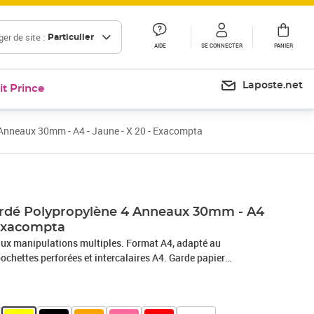
er de site :
Particulier
AIDE
SE CONNECTER
PANIER
Laposte.net
it Prince
Anneaux 30mm - A4 - Jaune - X 20 - Exacompta
Prix 73,41€
rdé Polypropylène 4 Anneaux 30mm - A4
 Exacompta
 aux manipulations multiples. Format A4, adapté au
pochettes perforées et intercalaires A4. Garde papier
ançaise. Capacité (feuillets 80gr.) : 275