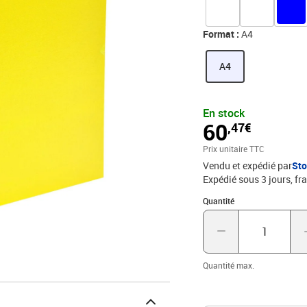
Format :
A4
A4
En stock
60
,47€
Prix unitaire TTC
Vendu et expédié par
St
Expédié sous 3 jours, fra
Quantité : 1
Quantité
Quantité max.