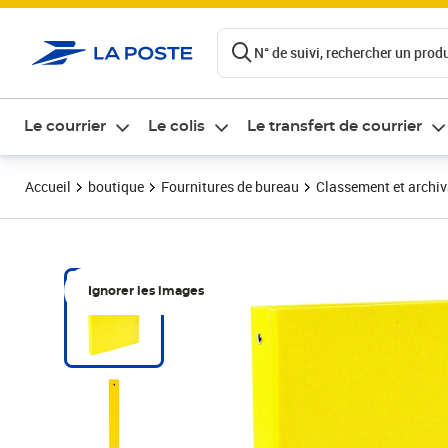
ontenu de la page
N° de suivi, rechercher un produi
Le courrier
Le colis
Le transfert de courrier
Accueil
boutique
Fournitures de bureau
Classement et archi
Ignorer les images