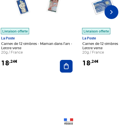
Livraison offerte
Livraison offerte
La Poste
La Poste
Carnet de 12 timbres - Maman dans l'art -
Carnet de 12 timbres - Le bl
Lettre verte
Lettre verte
20g / France
20g / France
18
18
,24€
,24€
r au panier
Ajouter au panier
Prix 18,24€
Prix 18,24€