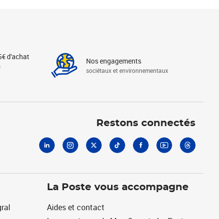
5€ d'achat
Nos engagements
s
sociétaux et environnementaux
Linkedin
Instagram
X
Tiktok
Facebook
Youtube
Threads
Restons connectés
La Poste vous accompagne
ral
Aides et contact