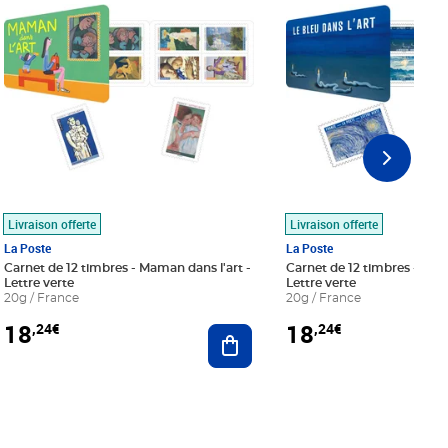
Livraison offerte
Livraison offerte
La Poste
La Poste
Carnet de 12 timbres - Maman dans l'art -
Carnet de 12 timbres - Le bl
Lettre verte
Lettre verte
20g / France
20g / France
18
18
,24€
,24€
r au panier
Ajouter au panier