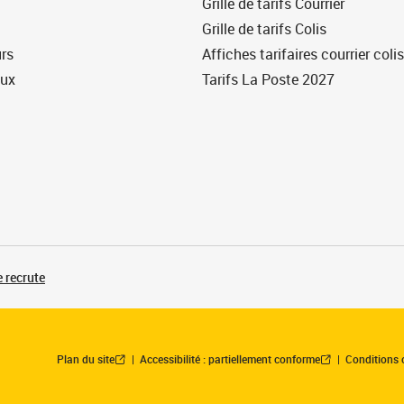
Grille de tarifs Courrier
Grille de tarifs Colis
urs
Affiches tarifaires courrier colis
eux
Tarifs La Poste 2027
 recrute
Plan du site
Accessibilité : partiellement conforme
Conditions 