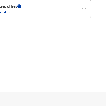
tres offres
1
 73,41 €