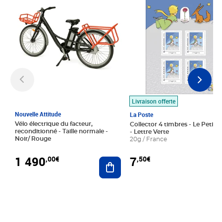
Livraison offerte
Nouvelle Attitude
La Poste
Vélo électrique du facteur,
Collector 4 timbres - Le Petit P
reconditionné - Taille normale -
- Lettre Verte
Noir/ Rouge
20g / France
1 490
7
,00€
,50€
Ajouter au panier