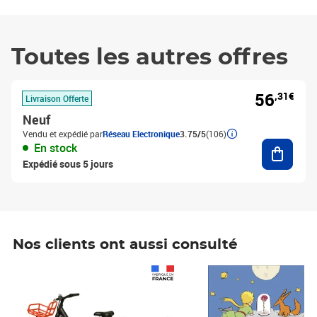
Toutes les autres offres
56
,31€
Livraison Offerte
Neuf
Vendu et expédié par
Réseau Electronique
3.75/5
(106)
Ajouter
En stock
Expédié sous 5 jours
Nos clients ont aussi consulté
Prix 1 490,00€
Prix 7,50€