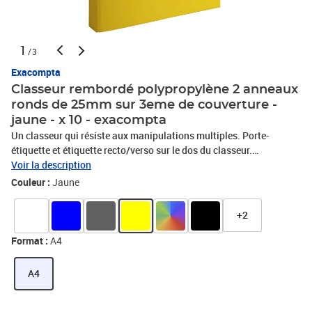
1
/3
Exacompta
Classeur rembordé polypropylène 2 anneaux
ronds de 25mm sur 3eme de couverture -
jaune - x 10 - exacompta
Un classeur qui résiste aux manipulations multiples. Porte-
étiquette et étiquette recto/verso sur le dos du classeur.
Mécanique sur la 3ème de couverture. Garde PP. Format A4,
Voir la description
adapté au classement de feuilles, pochettes perforées et
Couleur :
Jaune
intercalaires A4.
+2
Format :
A4
A4