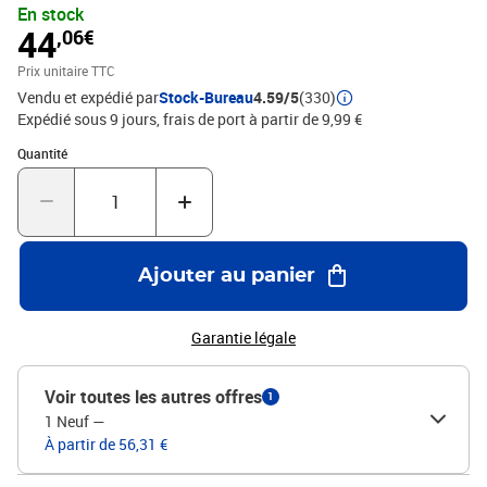
En stock
44
,06€
Prix unitaire TTC
Vendu et expédié par
Stock-Bureau
4.59/5
(330)
Expédié sous 9 jours, frais de port à partir de 9,99 €
Quantité : 1
Quantité
Ajouter au panier
Garantie légale
Voir toutes les autres offres
1
1 Neuf
—
À partir de 56,31 €