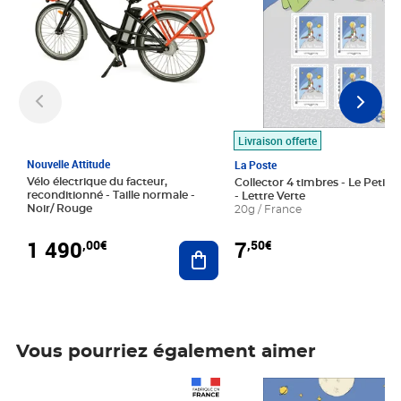
Livraison offerte
Nouvelle Attitude
La Poste
Vélo électrique du facteur,
Collector 4 timbres - Le Petit P
reconditionné - Taille normale -
- Lettre Verte
Noir/ Rouge
20g / France
1 490
7
,00€
,50€
Ajouter au panier
Vous pourriez également aimer
Prix 1 490,00€
Prix 7,50€