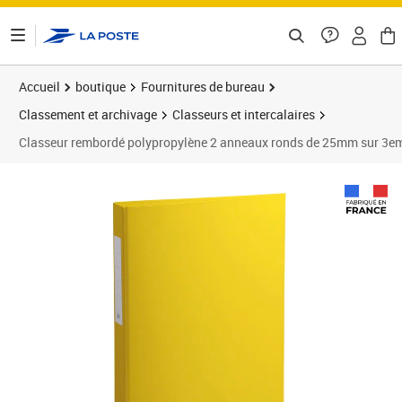
ontenu de la page
Accueil
boutique
Fournitures de bureau
Classement et archivage
Classeurs et intercalaires
Classeur rembordé polypropylène 2 anneaux ronds de 25mm sur 3eme 
Prix 44,06€
Prix 5