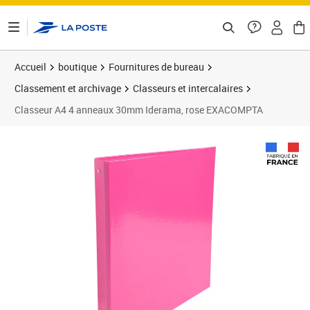
ontenu de la page
Accueil
boutique
Fournitures de bureau
Classement et archivage
Classeurs et intercalaires
Classeur A4 4 anneaux 30mm Iderama, rose EXACOMPTA
Prix 3,59€
Prix 1
Prix 3
Prix 1