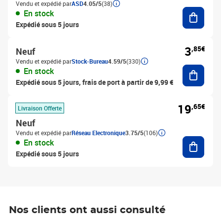
Vendu et expédié par
ASD
4.05/5
(38)
Ajouter
En stock
Expédié sous 5 jours
3
,85€
Neuf
Vendu et expédié par
Stock-Bureau
4.59/5
(330)
Ajouter
En stock
Expédié sous 5 jours, frais de port à partir de 9,99 €
19
,65€
Livraison Offerte
Neuf
Vendu et expédié par
Réseau Electronique
3.75/5
(106)
Ajouter
En stock
Expédié sous 5 jours
Nos clients ont aussi consulté