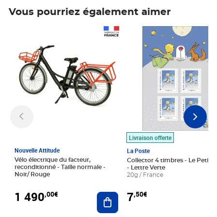
Vous pourriez également aimer
Prix 1 490,00€
Prix 7,50€
Livraison offerte
Nouvelle Attitude
La Poste
Vélo électrique du facteur,
Collector 4 timbres - Le Petit P
reconditionné - Taille normale -
- Lettre Verte
Noir/ Rouge
20g / France
1 490
7
,00€
,50€
Ajouter au panier