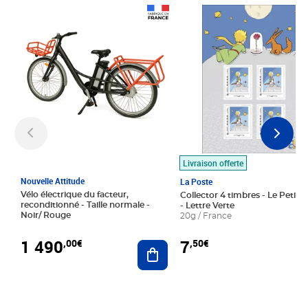
Prix 1 490,00€
Prix 7,50€
Livraison offerte
Nouvelle Attitude
La Poste
Vélo électrique du facteur,
Collector 4 timbres - Le Petit P
reconditionné - Taille normale -
- Lettre Verte
Noir/ Rouge
20g / France
1 490
7
,00€
,50€
Ajouter au panier