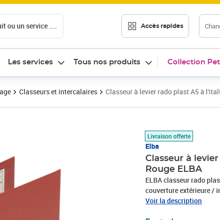
t ou un service ....
Chang
Accès rapides
Les services
Tous nos produits
Collection Pet
vage
Classeurs et intercalaires
Classeur à levier rado plast A5 à l'
Prix 15,68€
Livraison offerte
Elba
Classeur à levie
Rouge ELBA
ELBA classeur rado plast
couverture extérieure / 
et trou de, préhension, 
Voir la description