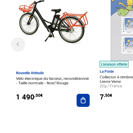
Livraison offerte
La Poste
Nouvelle Attitude
Collector 4 timbres
Vélo électrique du facteur, reconditionné
Lettre Verte
- Taille normale - Noir/ Rouge
20g / France
1 490
7
,00€
,50€
Ajouter au panier