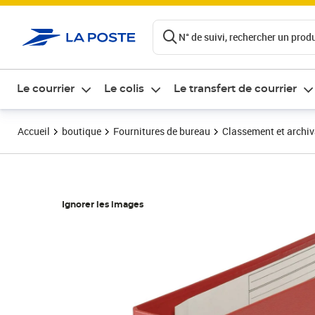
ontenu de la page
N° de suivi, rechercher un produi
Le courrier
Le colis
Le transfert de courrier
Accueil
boutique
Fournitures de bureau
Classement et archi
Ignorer les images