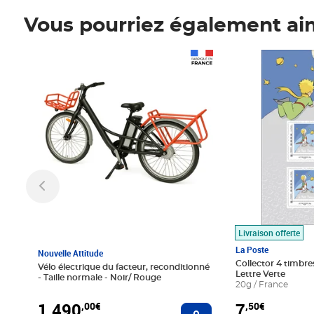
Vous pourriez également ai
Prix 1 490,00€
Prix 7,50€
Livraison offerte
La Poste
Nouvelle Attitude
Collector 4 timbres
Vélo électrique du facteur, reconditionné
Lettre Verte
- Taille normale - Noir/ Rouge
20g / France
1 490
7
,00€
,50€
Ajouter au panier