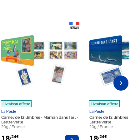
Prix 18,24€
Prix 18,24€
Livraison offerte
Livraison offerte
La Poste
La Poste
Carnet de 12 timbres - Maman dans l'art -
Carnet de 12 timbres - Le bl
Lettre verte
Lettre verte
20g / France
20g / France
18
18
,24€
,24€
r au panier
Ajouter au panier