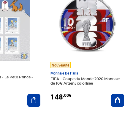
Nouveauté
Monnaie De Paris
 - Le Petit Prince -
FIFA – Coupe du Monde 2026 Monnaie
de 10€ Argent colorisée
148
,00€
Ajouter au panier
Ajoute