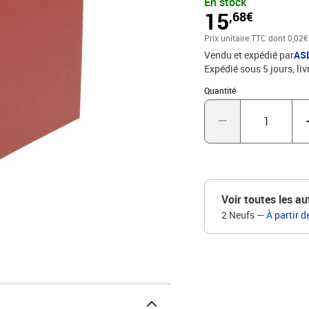
En stock
15
,68€
Prix unitaire TTC
dont 0,02€
Vendu et expédié par
AS
Expédié sous 5 jours
liv
Quantité : 1
Quantité
Voir toutes les au
2 Neufs
—
À partir d