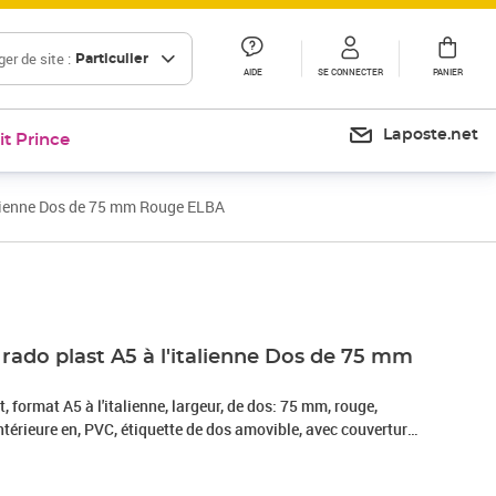
er de site :
Particulier
AIDE
SE CONNECTER
PANIER
Laposte.net
it Prince
italienne Dos de 75 mm Rouge ELBA
Prix 12,17€
Prix 23,20€
r rado plast A5 à l'italienne Dos de 75 mm
, format A5 à l'italienne, largeur, de dos: 75 mm, rouge,
intérieure en, PVC, étiquette de dos amovible, avec couverture
oeillets rado, dimensions: (L)285 X (H)180 mm, (10596 RO)