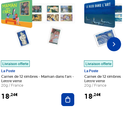
Livraison offerte
Livraison offerte
La Poste
La Poste
Carnet de 12 timbres - Maman dans l'art -
Carnet de 12 timbres - Le bl
Lettre verte
Lettre verte
20g / France
20g / France
18
18
,24€
,24€
r au panier
Ajouter au panier