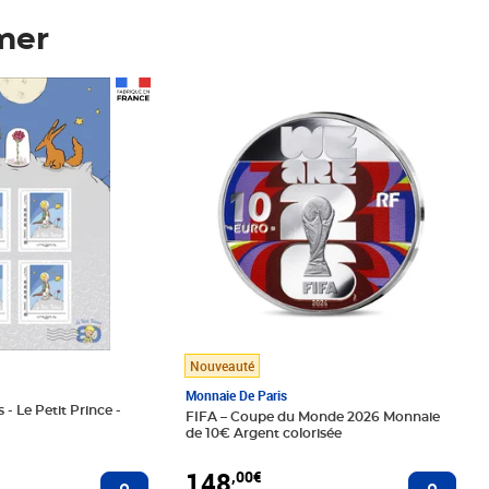
mer
Prix 148,00€
Nouveauté
Monnaie De Paris
 - Le Petit Prince -
FIFA – Coupe du Monde 2026 Monnaie
de 10€ Argent colorisée
148
,00€
Ajouter au panier
Ajoute