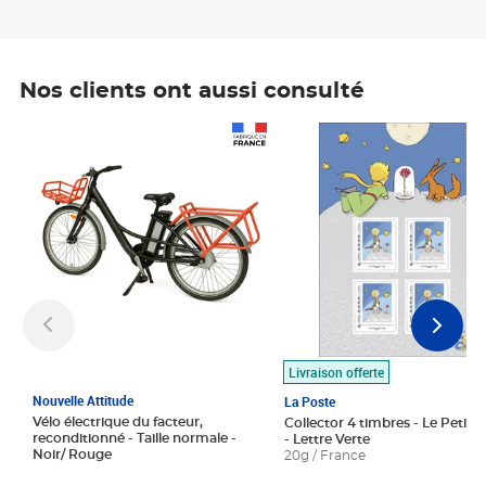
Nos clients ont aussi consulté
Prix 1 490,00€
Prix 7,50€
Livraison offerte
Nouvelle Attitude
La Poste
Vélo électrique du facteur,
Collector 4 timbres - Le Petit P
reconditionné - Taille normale -
- Lettre Verte
Noir/ Rouge
20g / France