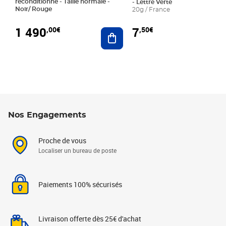
reconditionné - Taille normale -
- Lettre Verte
Noir/ Rouge
20g / France
1 490
7
,00€
,50€
Ajouter au panier
Nos Engagements
Proche de vous
Localiser un bureau de poste
Paiements 100% sécurisés
Livraison offerte dès 25€ d'achat