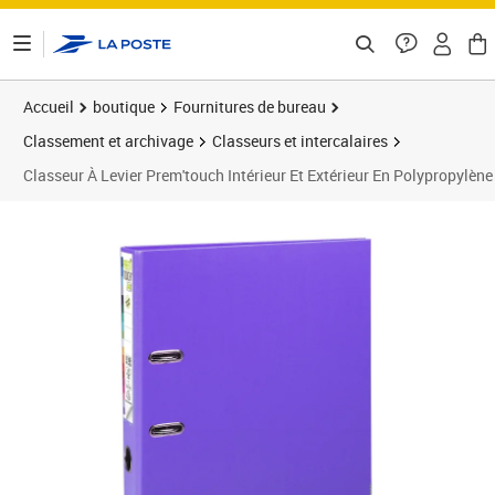
ontenu de la page
Accueil
boutique
Fournitures de bureau
Classement et archivage
Classeurs et intercalaires
Classeur À Levier Prem'touch Intérieur Et Extérieur En Polypropylène
Prix 48,36€
Prix 5
Prix 6