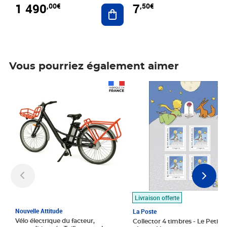
1 490
7
,00€
,50€
Ajouter au panier
Vous pourriez également aimer
Prix 1 490,00€
Prix 7,50€
Livraison offerte
Nouvelle Attitude
La Poste
Vélo électrique du facteur,
Collector 4 timbres - Le Petit P