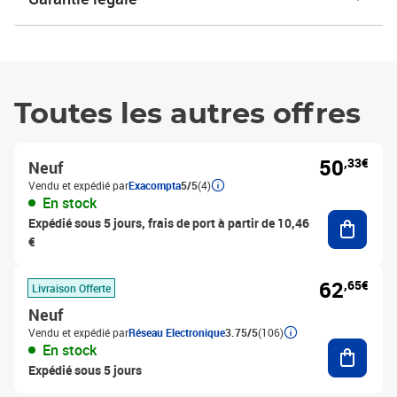
Toutes les autres offres
50
,33€
Neuf
Vendu et expédié par
Exacompta
5/5
(4)
En stock
Ajouter
Expédié sous 5 jours, frais de port à partir de 10,46
€
62
,65€
Livraison Offerte
Neuf
Vendu et expédié par
Réseau Electronique
3.75/5
(106)
Ajouter
En stock
Expédié sous 5 jours