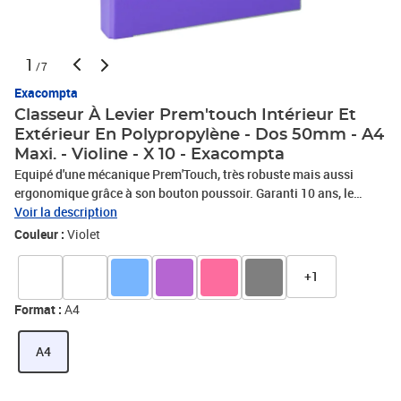
1
/7
Exacompta
Classeur À Levier Prem'touch Intérieur Et
Extérieur En Polypropylène - Dos 50mm - A4
Maxi. - Violine - X 10 - Exacompta
Equipé d'une mécanique Prem'Touch, très robuste mais aussi
ergonomique grâce à son bouton poussoir. Garanti 10 ans, le
classeur Prem'Touch possède des renforts en coin pour durer. A4
Voir la description
maxi, il s'adapte à tout type de classement. En carton recouvert
Couleur :
Violet
polypropylène, Prem'Touch est certifié FSC®. Pour une qualité au
naturel? OEillet de maintien et de préhension.
+1
Format :
A4
A4